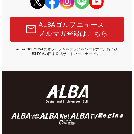
ALBAゴルフニュース
メルマガ登録はこちら
ALBA NetはR&Aのオフィシャルデジタルパートナー、および
USLPGAの日本公式サイトパートナーです。