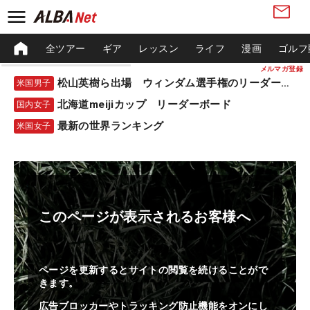
全ツアー
ギア
レッスン
ライフ
漫画
ゴルフ
メルマガ登録
松山英樹ら出場 ウィンダム選手権のリーダーボード
米国男子
北海道meijiカップ リーダーボード
国内女子
最新の世界ランキング
米国女子
このページが表示されるお客様へ
ページを更新するとサイトの閲覧を続けることがで
きます。
広告ブロッカーやトラッキング防止機能をオンにし