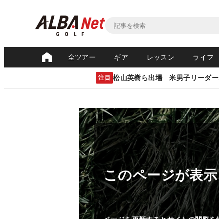
全ツアー
ギア
レッスン
ライフ
松山英樹ら出場 米男子リーダー
注目
このページが表示