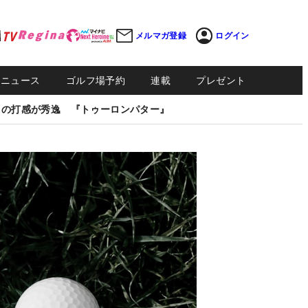
メルマガ登録
ログイン
Sニュース
ゴルフ場予約
連載
プレゼント
しの打感が秀逸 『トゥーロンパター』