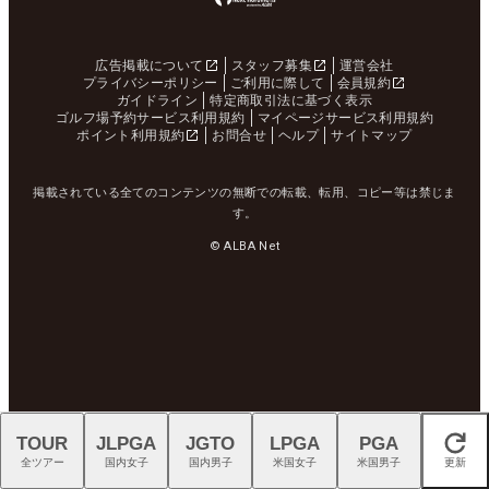
広告掲載について
スタッフ募集
運営会社
プライバシーポリシー
ご利用に際して
会員規約
ガイドライン
特定商取引法に基づく表示
ゴルフ場予約サービス利用規約
マイページサービス利用規約
ポイント利用規約
お問合せ
ヘルプ
サイトマップ
掲載されている全てのコンテンツの無断での転載、転用、コピー等は禁じま
す。
© ALBA Net
TOUR
JLPGA
JGTO
LPGA
PGA
閉じる
全ツアー
国内女子
国内男子
米国女子
米国男子
更新