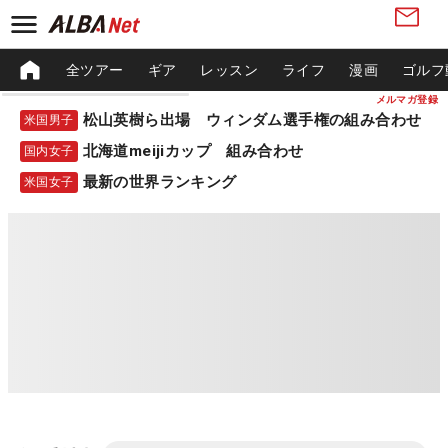
全ツアー
ギア
レッスン
ライフ
漫画
ゴルフ
メルマガ登録
松山英樹ら出場 ウィンダム選手権の組み合わせ
米国男子
北海道meijiカップ 組み合わせ
国内女子
最新の世界ランキング
米国女子