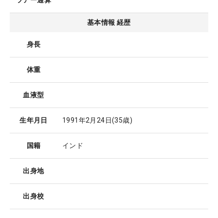
ツアー通算
基本情報 経歴
身長
体重
血液型
生年月日
1991年2月24日
(35歳)
国籍
インド
出身地
出身校