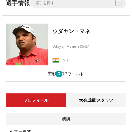
選手情報
ウダヤン・マネ
Udayan Mane
（35歳）
インド
主戦
DPワールド
プロフィール
大会成績/スタッツ
成績