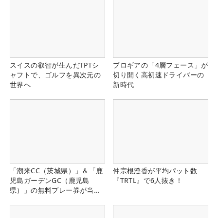
スイスの叡智が生んだTPTシ
プロギアの「4層フェース」が
ャフトで、ゴルフを異次元の
切り開く高初速ドライバーの
世界へ
新時代
「潮来CC（茨城県）」＆「鹿
仲宗根澄香が平均パット数
児島ガーデンGC（鹿児島
『TRTL』で6人抜き！
県）」の無料プレー券が当た
る！！