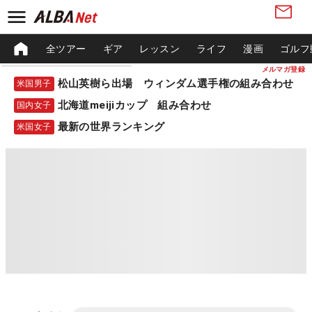
全ツアー
ギア
レッスン
ライフ
漫画
ゴルフ
メルマガ登録
松山英樹ら出場 ウィンダム選手権の組み合わせ
米国男子
北海道meijiカップ 組み合わせ
国内女子
最新の世界ランキング
米国女子