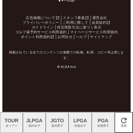
広告掲載について
スタッフ募集
運営会社
プライバシーポリシー
ご利用に際して
会員規約
ガイドライン
特定商取引法に基づく表示
ゴルフ場予約サービス利用規約
マイページサービス利用規約
ポイント利用規約
お問合せ
ヘルプ
サイトマップ
掲載されている全てのコンテンツの無断での転載、転用、コピー等は禁じま
す。
© ALBA Net
TOUR
JLPGA
JGTO
LPGA
PGA
閉じる
全ツアー
国内女子
国内男子
米国女子
米国男子
更新