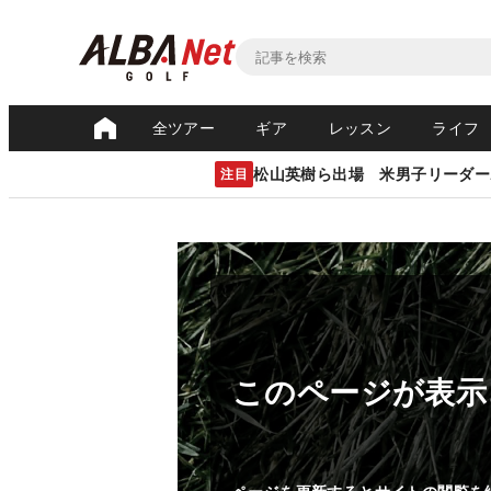
全ツアー
ギア
レッスン
ライフ
松山英樹ら出場 米男子リーダー
注目
このページが表示