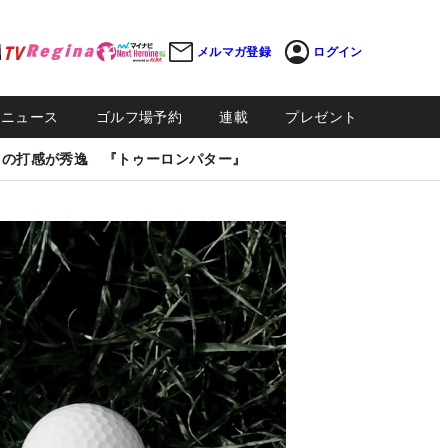
メルマガ登録
ログイン
Sニュース
ゴルフ場予約
連載
プレゼント
しの打感が秀逸 『トゥーロンパター』