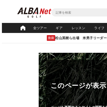
全ツアー
ギア
レッスン
ライフ
松山英樹ら出場 米男子リーダー
注目
このページが表示