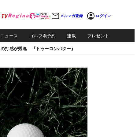
メルマガ登録
ログイン
Sニュース
ゴルフ場予約
連載
プレゼント
しの打感が秀逸 『トゥーロンパター』