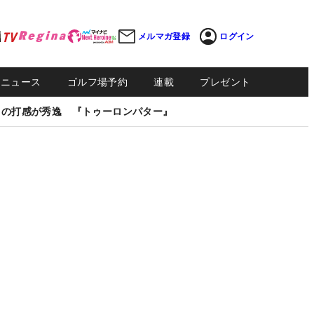
メルマガ登録
ログイン
Sニュース
ゴルフ場予約
連載
プレゼント
しの打感が秀逸 『トゥーロンパター』