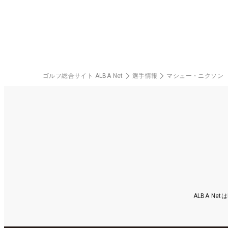
ゴルフ総合サイト ALBA Net
選手情報
マシュー・ニクソン
ALBA N