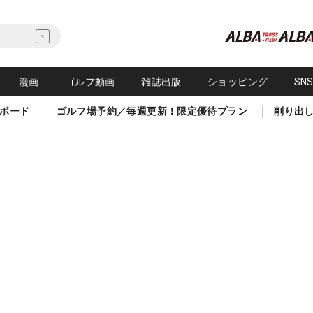
漫画
ゴルフ動画
雑誌出版
ショッピング
SN
ボード
ゴルフ場予約／毎週更新！限定優待プラン
削り出