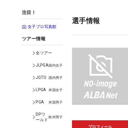
注目！
選手情報
女子プロ写真館
ツアー情報
全ツアー
JLPGA
国内女子
JGTO
国内男子
LPGA
米国女子
PGA
米国男子
DPワ
欧州男子
ールド
プロフィール