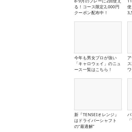
8-9月のプレーに2回使え
1
る！コース限定2,000円
使
クーポン配布中！
3
中
今年も男女プロが強い
ア
「キャロウェイ」のニュ
ス
ース一覧はこちら！
ワ
新『TENSEIオレンジ』
パ
はドライバーシャフト
「
の“最適解”