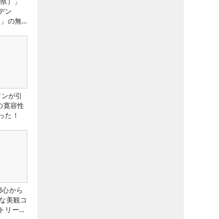
城県）」
デン
）」の無
たる！！
アンが引
の寛容性
った！
都心から
トな美観コ
トリー俱