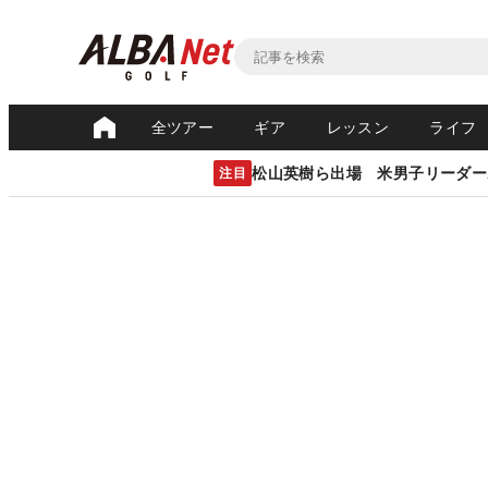
全ツアー
ギア
レッスン
ライフ
松山英樹ら出場 米男子リーダー
注目