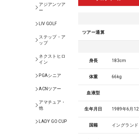
アジアンツア
ー
LIV GOLF
ツアー通算
ステップ・ア
ップ
ネクストヒロ
身長
183cm
イン
PGAシニア
体重
66kg
ACNツアー
血液型
アマチュア・
他
生年月日
1989年6月1
LADY GO CUP
国籍
イングランド