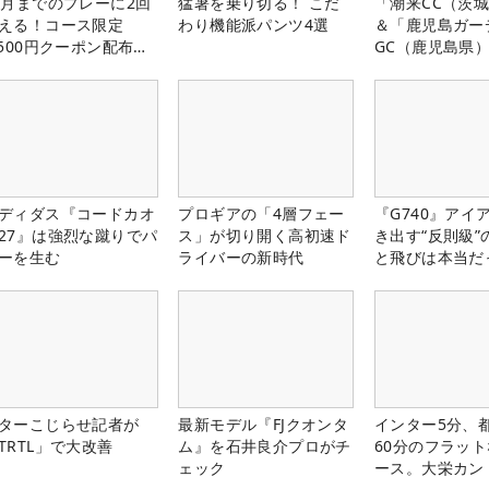
1月までのプレーに2回
猛暑を乗り切る！ こだ
「潮来CC（茨
える！コース限定
わり機能派パンツ4選
＆「鹿児島ガー
,500円クーポン配布
GC（鹿児島県
！
料プレー券が当
ディダス『コードカオ
プロギアの「4層フェー
『G740』アイ
27』は強烈な蹴りでパ
ス」が切り開く高初速ド
き出す“反則級”
ーを生む
ライバーの新時代
と飛びは本当だ
ターこじらせ記者が
最新モデル『FJクオンタ
インター5分、
TRTL」で大改善
ム』を石井良介プロがチ
60分のフラッ
ェック
ース。大栄カン