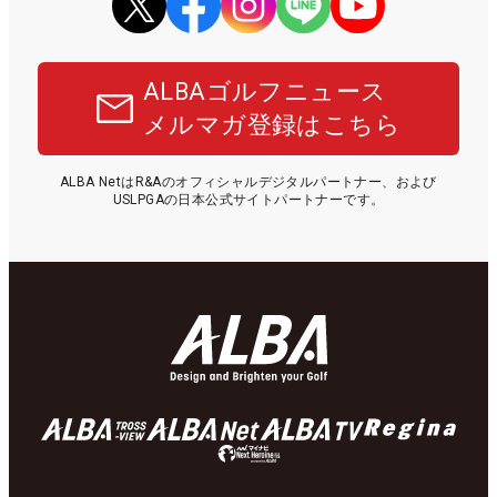
ALBAゴルフニュース
メルマガ登録はこちら
ALBA NetはR&Aのオフィシャルデジタルパートナー、および
USLPGAの日本公式サイトパートナーです。