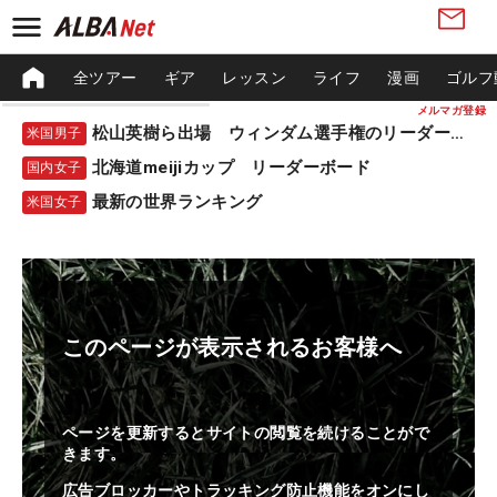
全ツアー
ギア
レッスン
ライフ
漫画
ゴルフ
メルマガ登録
松山英樹ら出場 ウィンダム選手権のリーダーボード
米国男子
北海道meijiカップ リーダーボード
国内女子
最新の世界ランキング
米国女子
このページが表示されるお客様へ
ページを更新するとサイトの閲覧を続けることがで
きます。
広告ブロッカーやトラッキング防止機能をオンにし