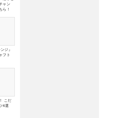
チャン
ちら！
レンジ』
ャフト
！ こだ
ツ4選