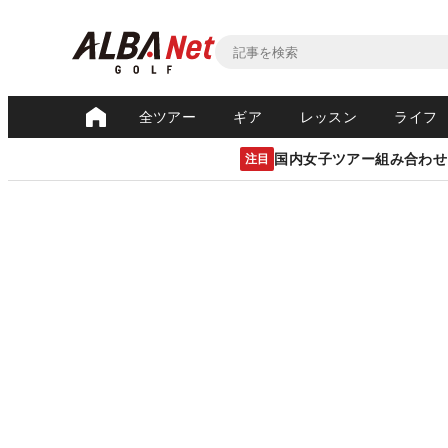
全ツアー
ギア
レッスン
ライフ
国内女子ツアー組み合わせ
注目