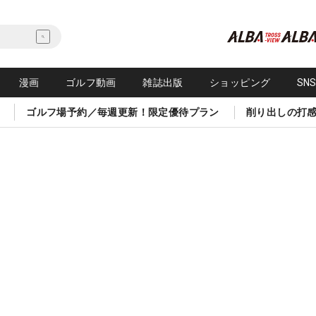
漫画
ゴルフ動画
雑誌出版
ショッピング
SN
ゴルフ場予約／毎週更新！限定優待プラン
削り出しの打