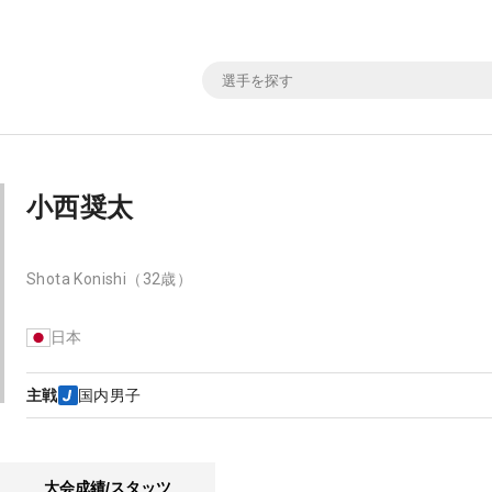
小西奨太
Shota Konishi
（32歳）
日本
主戦
国内男子
大会成績/スタッツ