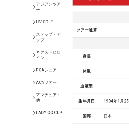
アジアンツア
ー
LIV GOLF
ツアー通算
ステップ・ア
ップ
ネクストヒロ
身長
イン
PGAシニア
体重
ACNツアー
血液型
アマチュア・
他
生年月日
1994年1月2
LADY GO CUP
国籍
日本