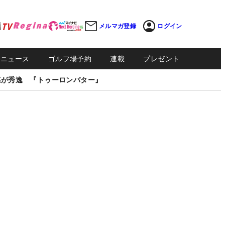
メルマガ登録
ログイン
Sニュース
ゴルフ場予約
連載
プレゼント
感が秀逸 『トゥーロンパター』