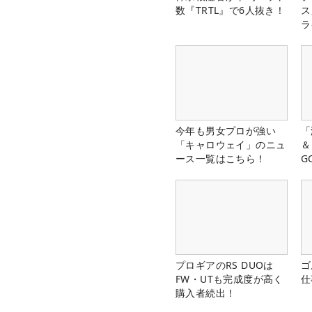
数『TRTL』で6人抜き！
ス
ラ
今年も男女プロが強い
「
「キャロウェイ」のニュ
＆
ース一覧はこちら！
G
料
プロギアのRS DUOは
ゴ
FW・UTも完成度が高く
仕
購入者続出！