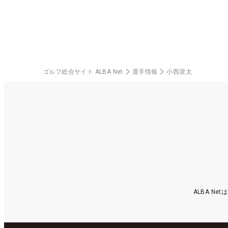
ゴルフ総合サイト ALBA Net
選手情報
小西奨太
ALBA N