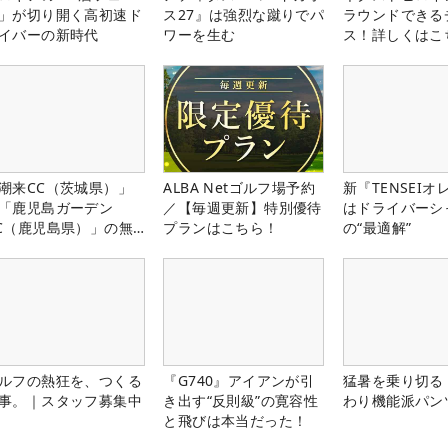
」が切り開く高初速ド
ス27』は強烈な蹴りでパ
ラウンドできる
イバーの新時代
ワーを生む
ス！詳しくはこ
潮来CC（茨城県）」
ALBA Netゴルフ場予約
新『TENSEIオ
「鹿児島ガーデン
／【毎週更新】特別優待
はドライバーシ
C（鹿児島県）」の無
プランはこちら！
の“最適解”
プレー券が当たる！！
ルフの熱狂を、つくる
『G740』アイアンが引
猛暑を乗り切る
事。｜スタッフ募集中
き出す“反則級”の寛容性
わり機能派パン
と飛びは本当だった！