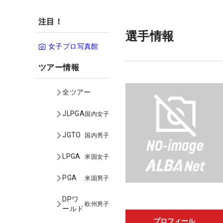
注目！
選手情報
女子プロ写真館
ツアー情報
全ツアー
JLPGA
国内女子
JGTO
国内男子
LPGA
米国女子
PGA
米国男子
DPワ
欧州男子
ールド
プロフィール