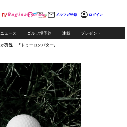
メルマガ登録
ログイン
Sニュース
ゴルフ場予約
連載
プレゼント
感が秀逸 『トゥーロンパター』