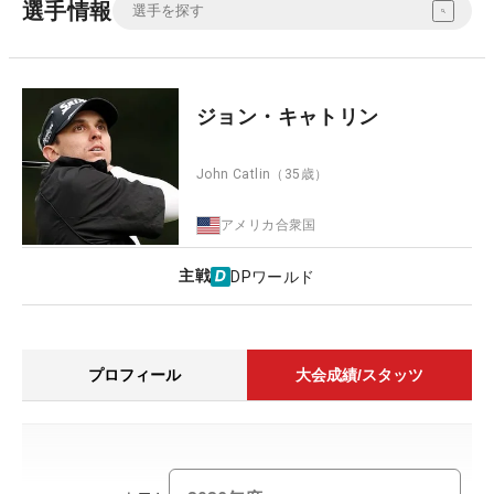
選手情報
ジョン・キャトリン
John Catlin
（35歳）
アメリカ合衆国
主戦
DPワールド
プロフィール
大会成績/スタッツ