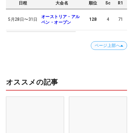
日程
大会名
順位
Sc
R1
R
オーストリア・アル
5月28日
〜
31日
128
4
71
7
ペン・オープン
ページ上部へ
オススメの記事