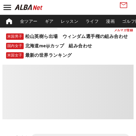
全ツアー
ギア
レッスン
ライフ
漫画
ゴルフ
メルマガ登録
松山英樹ら出場 ウィンダム選手権の組み合わせ
米国男子
北海道meijiカップ 組み合わせ
国内女子
最新の世界ランキング
米国女子