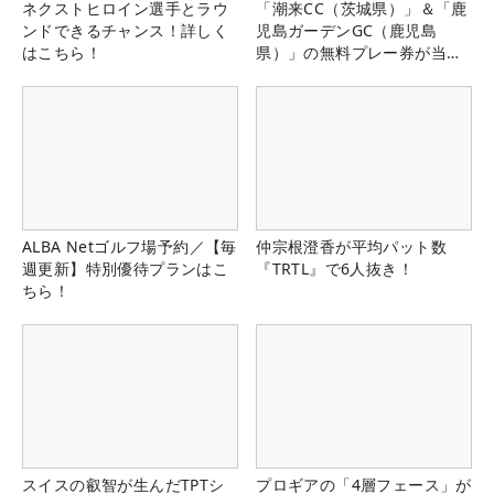
ネクストヒロイン選手とラウ
「潮来CC（茨城県）」＆「鹿
ンドできるチャンス！詳しく
児島ガーデンGC（鹿児島
はこちら！
県）」の無料プレー券が当た
る！！
ALBA Netゴルフ場予約／【毎
仲宗根澄香が平均パット数
週更新】特別優待プランはこ
『TRTL』で6人抜き！
ちら！
スイスの叡智が生んだTPTシ
プロギアの「4層フェース」が