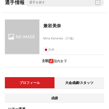
選手情報
兼岩美奈
Mina Kaneiwa
（37歳）
日本
主戦
国内女子
プロフィール
大会成績/スタッツ
成績