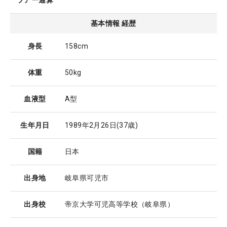
ツアー通算
基本情報 経歴
身長
158cm
体重
50kg
血液型
A型
生年月日
1989年2月26日
(37歳)
国籍
日本
出身地
岐阜県可児市
出身校
帝京大学可児高等学校（岐阜県）