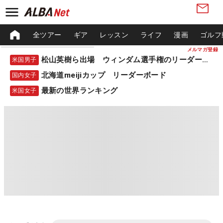
全ツアー
ギア
レッスン
ライフ
漫画
ゴルフ
メルマガ登録
松山英樹ら出場 ウィンダム選手権のリーダーボード
米国男子
北海道meijiカップ リーダーボード
国内女子
最新の世界ランキング
米国女子