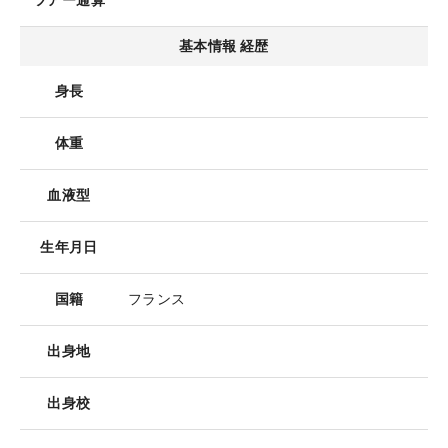
ツアー通算
基本情報 経歴
身長
体重
血液型
生年月日
国籍
フランス
出身地
出身校