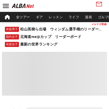
全ツアー
ギア
レッスン
ライフ
漫画
ゴルフ
メルマガ登録
松山英樹ら出場 ウィンダム選手権のリーダーボード
米国男子
北海道meijiカップ リーダーボード
国内女子
最新の世界ランキング
米国女子