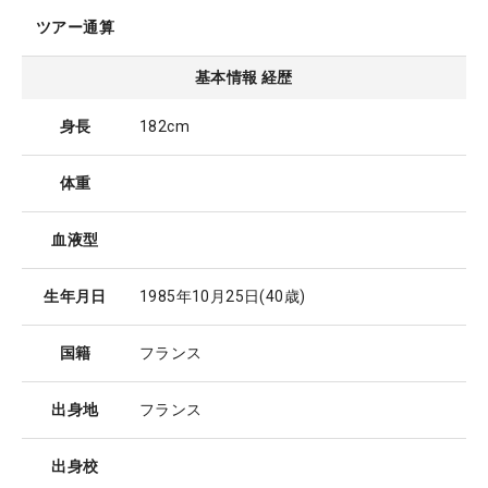
ツアー通算
基本情報 経歴
身長
182cm
体重
血液型
生年月日
1985年10月25日
(40歳)
国籍
フランス
出身地
フランス
出身校