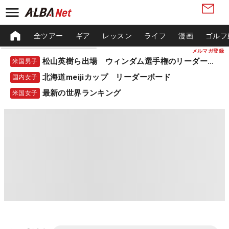
全ツアー
ギア
レッスン
ライフ
漫画
ゴルフ
メルマガ登録
松山英樹ら出場 ウィンダム選手権のリーダーボード
米国男子
北海道meijiカップ リーダーボード
国内女子
最新の世界ランキング
米国女子