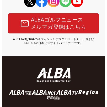
ALBAゴルフニュース
メルマガ登録はこちら
ALBA NetはR&Aのオフィシャルデジタルパートナー、および
USLPGAの日本公式サイトパートナーです。