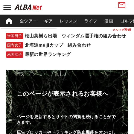
全ツアー
ギア
レッスン
ライフ
漫画
ゴルフ
メルマガ登録
松山英樹ら出場 ウィンダム選手権の組み合わせ
米国男子
北海道meijiカップ 組み合わせ
国内女子
最新の世界ランキング
米国女子
このページが表示されるお客様へ
ページを更新するとサイトの閲覧を続けることがで
きます。
広告ブロッカーやトラッキング防止機能をオンにし