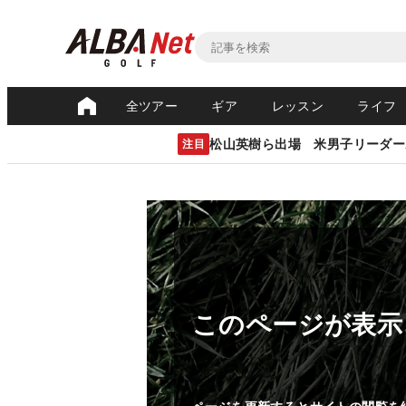
全ツアー
ギア
レッスン
ライフ
松山英樹ら出場 米男子リーダー
注目
このページが表示