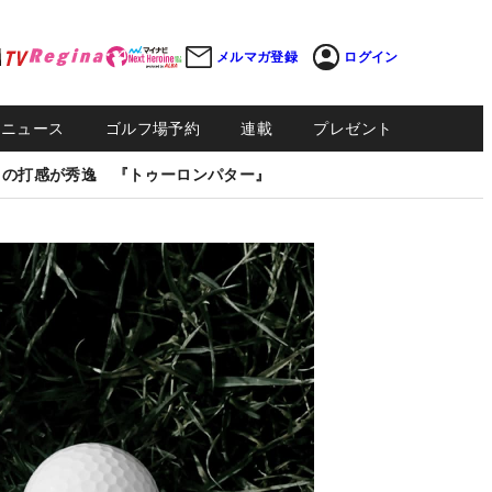
メルマガ登録
ログイン
Sニュース
ゴルフ場予約
連載
プレゼント
しの打感が秀逸 『トゥーロンパター』