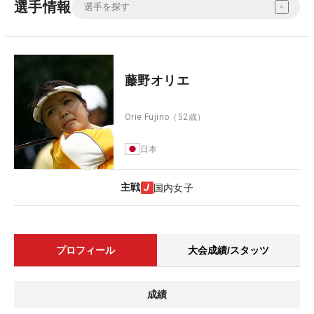
選手情報
藤野オリエ
Orie Fujino
（52歳）
日本
主戦
国内女子
プロフィール
大会成績/スタッツ
成績