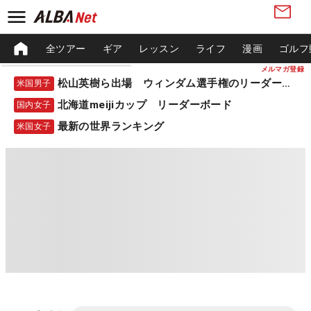
全ツアー
ギア
レッスン
ライフ
漫画
ゴルフ
メルマガ登録
松山英樹ら出場 ウィンダム選手権のリーダーボード
米国男子
北海道meijiカップ リーダーボード
国内女子
最新の世界ランキング
米国女子