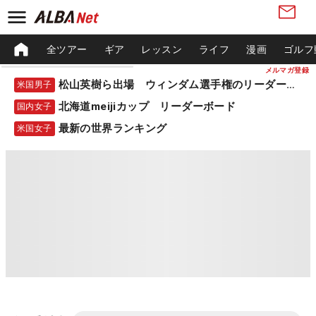
全ツアー
ギア
レッスン
ライフ
漫画
ゴルフ
メルマガ登録
松山英樹ら出場 ウィンダム選手権のリーダーボード
米国男子
北海道meijiカップ リーダーボード
国内女子
最新の世界ランキング
米国女子