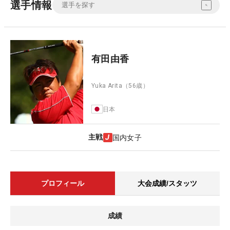
選手情報
有田由香
Yuka Arita
（56歳）
日本
主戦
国内女子
プロフィール
大会成績/スタッツ
成績