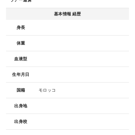
ツアー通算
基本情報 経歴
身長
体重
血液型
生年月日
国籍
モロッコ
出身地
出身校