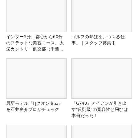
インター5分、都心から60分
ゴルフの熱狂を、つくる仕
のフラットな美観コース。大
事。｜スタッフ募集中
栄カントリー俱楽部（千葉
県）
最新モデル『FJクオンタム』
『G740』アイアンが引き出
を石井良介プロがチェック
す“反則級”の寛容性と飛びは
本当だった！