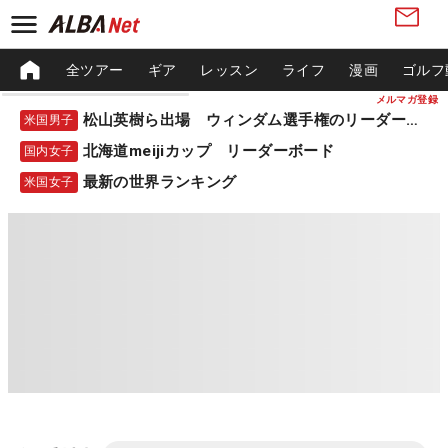
全ツアー
ギア
レッスン
ライフ
漫画
ゴルフ
メルマガ登録
松山英樹ら出場 ウィンダム選手権のリーダーボード
米国男子
北海道meijiカップ リーダーボード
国内女子
最新の世界ランキング
米国女子