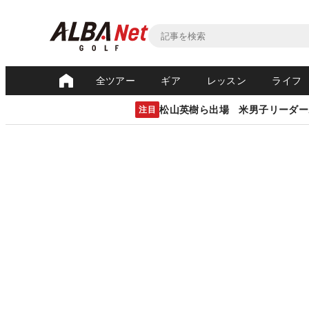
全ツアー
ギア
レッスン
ライフ
松山英樹ら出場 米男子リーダー
注目