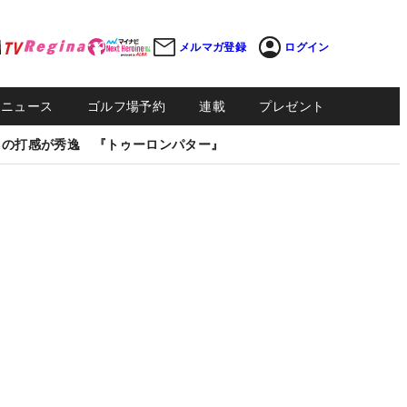
メルマガ登録
ログイン
Sニュース
ゴルフ場予約
連載
プレゼント
しの打感が秀逸 『トゥーロンパター』