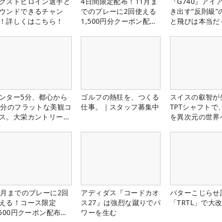
クストヒロイン選手と
4日間限定配布！11月ま
『G740』アイ
ウンドできるチャン
でのプレーに2回使える
き出す“反則級”
！詳しくはこちら！
1,500円分クーポン配布
と飛びは本当だ
中！
ンター5分、都心から
ゴルフの熱狂を、つくる
スイスの叡智が
0分のフラットな美観コ
仕事。｜スタッフ募集中
TPTシャフトで
ス。大栄カントリー俱
を異次元の世界
部（千葉県）
1月までのプレーに2回
アディダス『コードカオ
パターこじらせ
える！コース限定
ス27』は強烈な蹴りでパ
「TRTL」で大
,500円クーポン配布
ワーを生む