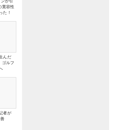
アンが引
の寛容性
った！
生んだ
、ゴルフ
へ
記者が
改善