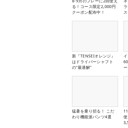
8-9月のプレーに2回使え
ネ
る！コース限定2,000円
ラ
クーポン配布中！
ス
新『TENSEIオレンジ』
イ
はドライバーシャフト
6
の“最適解”
ー
楽
猛暑を乗り切る！ こだ
1
わり機能派パンツ4選
使
3