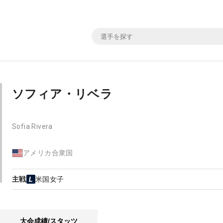
ソフィア・リベラ
Sofia Rivera
アメリカ合衆国
主戦
米国女子
大会成績/スタッツ