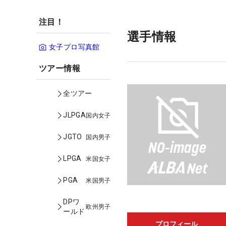
注目！
選手情報
女子プロ写真館
ツアー情報
全ツアー
JLPGA
国内女子
JGTO
国内男子
LPGA
米国女子
PGA
米国男子
DPワ
欧州男子
ールド
プロフィール