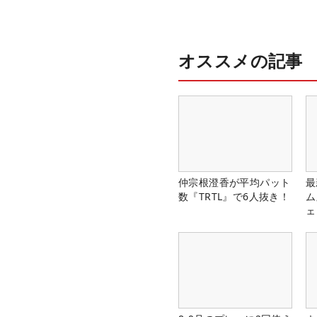
オススメの記事
仲宗根澄香が平均パット
最
数『TRTL』で6人抜き！
ム
ェ