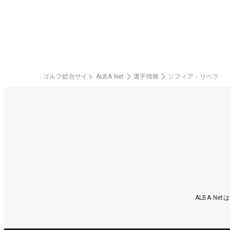
中
ゴルフ総合サイト ALBA Net
選手情報
ソフィア・リベラ
ALBA N