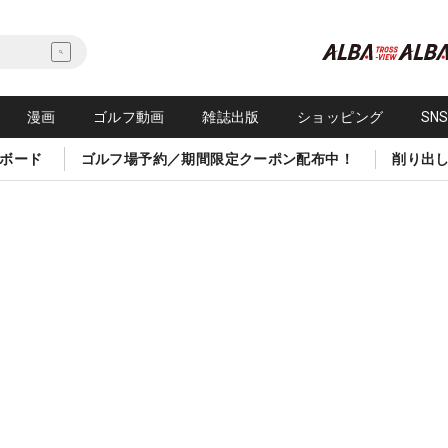
漫画
ゴルフ動画
雑誌出版
ショッピング
SN
ボード
ゴルフ場予約／期間限定クーポン配布中！
削り出