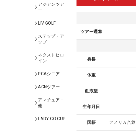
アジアンツア
ー
LIV GOLF
ツアー通算
ステップ・ア
ップ
ネクストヒロ
身長
イン
PGAシニア
体重
ACNツアー
血液型
アマチュア・
他
生年月日
LADY GO CUP
国籍
アメリカ合衆