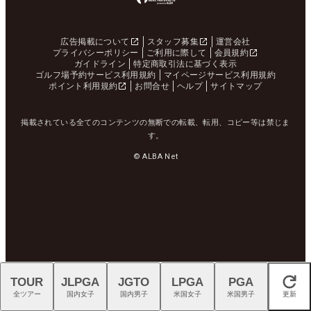
広告掲載について
スタッフ募集
運営会社
プライバシーポリシー
ご利用に際して
会員規約
ガイドライン
特定商取引法に基づく表示
ゴルフ場予約サービス利用規約
マイページサービス利用規約
ポイント利用規約
お問合せ
ヘルプ
サイトマップ
掲載されている全てのコンテンツの無断での転載、転用、コピー等は禁じま
す。
© ALBA Net
TOUR
JLPGA
JGTO
LPGA
PGA
閉じる
全ツアー
国内女子
国内男子
米国女子
米国男子
更新