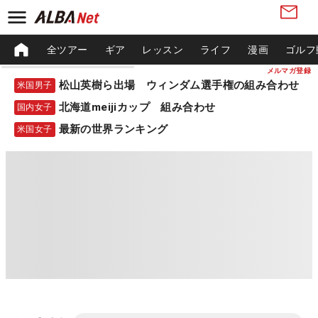
全ツアー
ギア
レッスン
ライフ
漫画
ゴルフ
メルマガ登録
松山英樹ら出場 ウィンダム選手権の組み合わせ
米国男子
北海道meijiカップ 組み合わせ
国内女子
最新の世界ランキング
米国女子