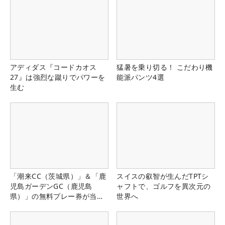
アディダス『コードカオス
猛暑を乗り切る！ こだわり機
27』は強烈な蹴りでパワーを
能派パンツ4選
生む
「潮来CC（茨城県）」＆「鹿
スイスの叡智が生んだTPTシ
児島ガーデンGC（鹿児島
ャフトで、ゴルフを異次元の
県）」の無料プレー券が当た
世界へ
る！！