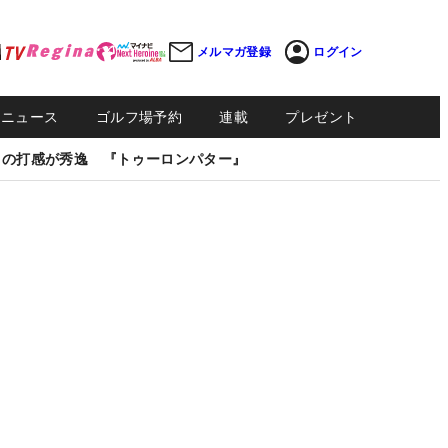
メルマガ登録
ログイン
Sニュース
ゴルフ場予約
連載
プレゼント
しの打感が秀逸 『トゥーロンパター』