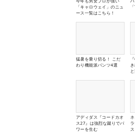
今年も男女プロが強い
パ
「キャロウェイ」のニュ
「
ース一覧はこちら！
猛暑を乗り切る！ こだ
『
わり機能派パンツ4選
き
と
アディダス『コードカオ
ネ
ス27』は強烈な蹴りでパ
ラ
ワーを生む
ス