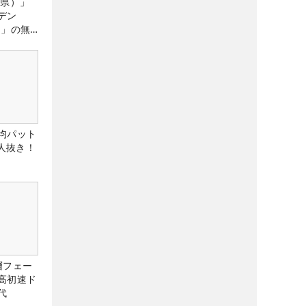
城県）」
デン
）」の無
たる！！
均パット
6人抜き！
層フェー
高初速ド
代