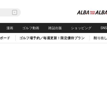
漫画
ゴルフ動画
雑誌出版
ショッピング
SN
ボード
ゴルフ場予約／毎週更新！限定優待プラン
削り出