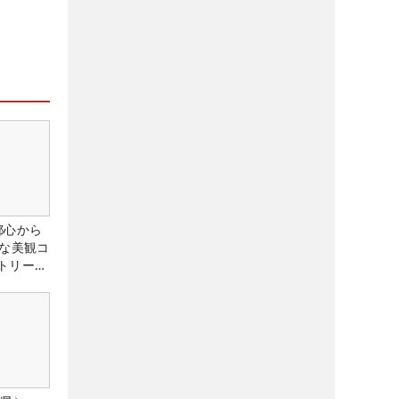
都心から
トな美観コ
トリー俱