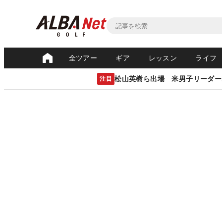
全ツアー
ギア
レッスン
ライフ
松山英樹ら出場 米男子リーダー
注目