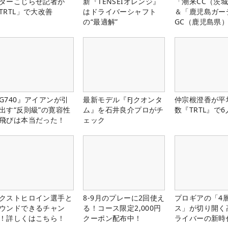
ターこじらせ記者が
新『TENSEIオレンジ』
「潮来CC（茨
TRTL」で大改善
はドライバーシャフト
＆「鹿児島ガー
の“最適解”
GC（鹿児島県
料プレー券が当
G740』アイアンが引
最新モデル『FJクオンタ
仲宗根澄香が平
出す“反則級”の寛容性
ム』を石井良介プロがチ
数『TRTL』で
飛びは本当だった！
ェック
クストヒロイン選手と
8-9月のプレーに2回使え
プロギアの「4
ウンドできるチャン
る！コース限定2,000円
ス」が切り開く
！詳しくはこちら！
クーポン配布中！
ライバーの新時