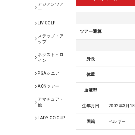
アジアンツア
ー
LIV GOLF
ツアー通算
ステップ・ア
ップ
ネクストヒロ
身長
イン
PGAシニア
体重
ACNツアー
血液型
アマチュア・
他
生年月日
2002年3月1
LADY GO CUP
国籍
ベルギー