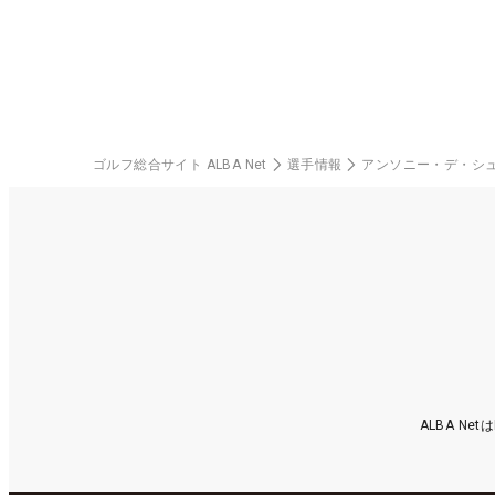
ゴルフ総合サイト ALBA Net
選手情報
アンソニー・デ・シ
ALBA N