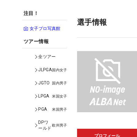
注目！
選手情報
女子プロ写真館
ツアー情報
全ツアー
JLPGA
国内女子
JGTO
国内男子
LPGA
米国女子
PGA
米国男子
DPワ
欧州男子
ールド
プロフィール