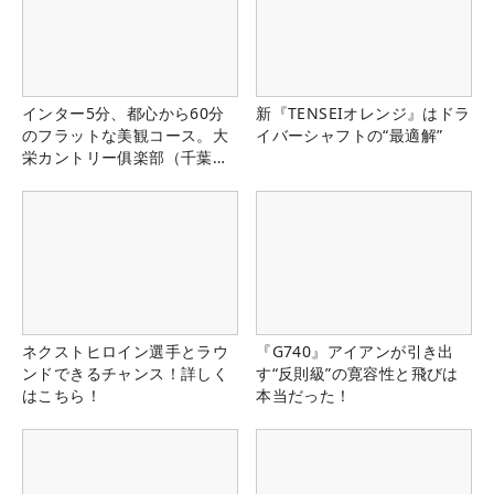
インター5分、都心から60分
新『TENSEIオレンジ』はドラ
のフラットな美観コース。大
イバーシャフトの“最適解”
栄カントリー俱楽部（千葉
県）
ネクストヒロイン選手とラウ
『G740』アイアンが引き出
ンドできるチャンス！詳しく
す“反則級”の寛容性と飛びは
はこちら！
本当だった！