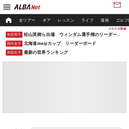
全ツアー
ギア
レッスン
ライフ
漫画
ゴルフ
メルマガ登録
松山英樹ら出場 ウィンダム選手権のリーダーボード
米国男子
北海道meijiカップ リーダーボード
国内女子
最新の世界ランキング
米国女子