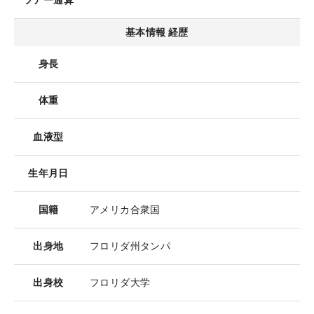
ツアー通算
基本情報 経歴
身長
体重
血液型
生年月日
国籍
アメリカ合衆国
出身地
フロリダ州タンパ
出身校
フロリダ大学