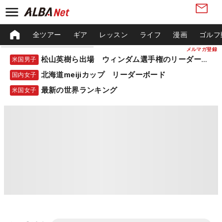
全ツアー
ギア
レッスン
ライフ
漫画
ゴルフ
メルマガ登録
松山英樹ら出場 ウィンダム選手権のリーダーボード
米国男子
北海道meijiカップ リーダーボード
国内女子
最新の世界ランキング
米国女子