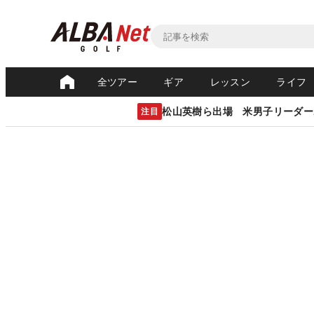
全ツアー
ギア
レッスン
ライフ
松山英樹ら出場 米男子リーダー
注目