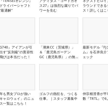
『TENSEIオレンジ』
アディダス『コードカオ
ネクストヒロイ
ドライバーシャフト
ス27』は強烈な蹴りでパ
ラウンドできる
“最適解”
ワーを生む
ス！詳しくはこ
G740』アイアンが引
「潮来CC（茨城県）」
最新モデル『FJ
出す“反則級”の寛容性
＆「鹿児島ガーデン
ム』を石井良介
飛びは本当だった！
GC（鹿児島県）」の無
ェック
料プレー券が当たる！！
年も男女プロが強い
ゴルフの熱狂を、つくる
仲宗根澄香が平
キャロウェイ」のニュ
仕事。｜スタッフ募集中
数『TRTL』で
ス一覧はこちら！