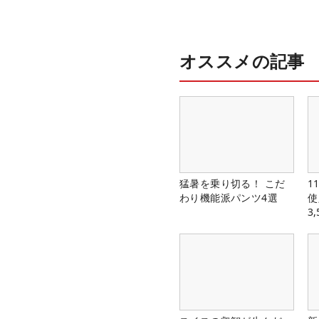
オススメの記事
猛暑を乗り切る！ こだ
1
わり機能派パンツ4選
使
3
中