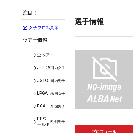
注目！
選手情報
女子プロ写真館
ツアー情報
全ツアー
JLPGA
国内女子
JGTO
国内男子
LPGA
米国女子
PGA
米国男子
DPワ
欧州男子
ールド
プロフィール