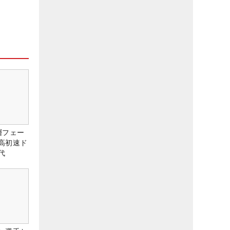
層フェー
高初速ド
代