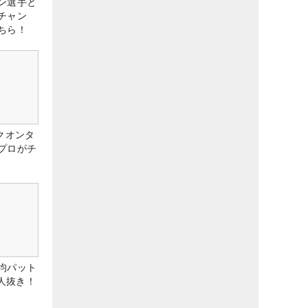
ン選手と
チャン
ちら！
クオンタ
プロがチ
均パット
6人抜き！