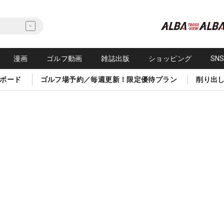
漫画
ゴルフ動画
雑誌出版
ショッピング
SN
ボード
ゴルフ場予約／毎週更新！限定優待プラン
削り出