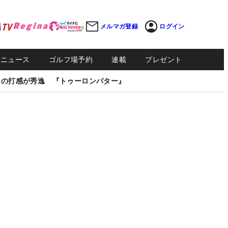
メルマガ登録
ログイン
Sニュース
ゴルフ場予約
連載
プレゼント
しの打感が秀逸 『トゥーロンパター』