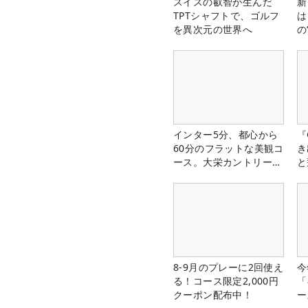
スイスの叡智が生んだ
新
TPTシャフトで、ゴルフ
は
を異次元の世界へ
の
インター5分、都心から
『
60分のフラットな美観コ
き
ース。大栄カントリー俱
と
楽部（千葉県）
8-9月のプレーに2回使え
今
る！コース限定2,000円
「
クーポン配布中！
ー