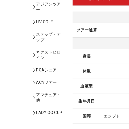
アジアンツア
ー
LIV GOLF
ツアー通算
ステップ・ア
ップ
ネクストヒロ
身長
イン
PGAシニア
体重
ACNツアー
血液型
アマチュア・
他
生年月日
LADY GO CUP
国籍
エジプト