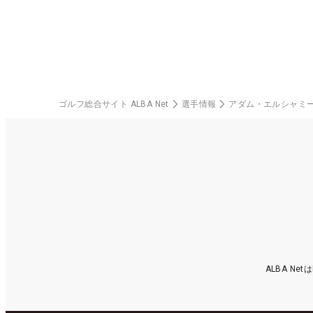
ゴルフ総合サイト ALBA Net
選手情報
アダム・エルシャミ
ALBA N