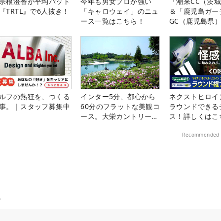
宗根澄香が平均パット
今年も男女プロが強い
「潮来CC（茨
『TRTL』で6人抜き！
「キャロウェイ」のニュ
＆「鹿児島ガー
ース一覧はこちら！
GC（鹿児島県
料プレー券が当
ルフの熱狂を、つくる
インター5分、都心から
ネクストヒロイ
事。｜スタッフ募集中
60分のフラットな美観コ
ラウンドできる
ース。大栄カントリー俱
ス！詳しくはこ
楽部（千葉県）
Recommended 
ン