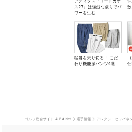
アディダス『コードカオ
仲
ス27』は強烈な蹴りでパ
数
ワーを生む
猛暑を乗り切る！ こだ
ゴ
わり機能派パンツ4選
仕
ゴルフ総合サイト ALBA Net
選手情報
アレクシ・セッパネ