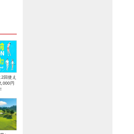
に2回使え
,000円
！