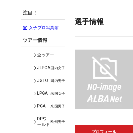
注目！
選手情報
女子プロ写真館
ツアー情報
全ツアー
JLPGA
国内女子
JGTO
国内男子
LPGA
米国女子
PGA
米国男子
DPワ
欧州男子
ールド
プロフィール