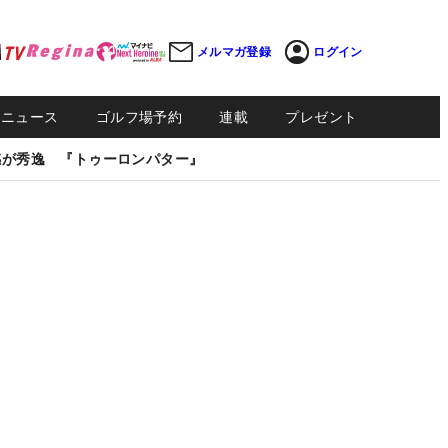
メルマガ登録
ログイン
Sニュース
ゴルフ場予約
連載
プレゼント
感が秀逸 『トゥーロンパター』