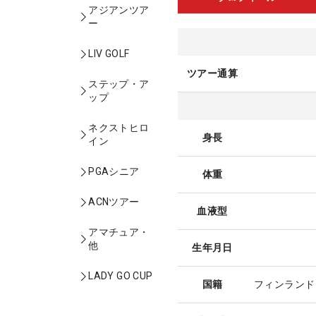
アジアンツア
ー
LIV GOLF
ツアー通算
ステップ・ア
ップ
ネクストヒロ
身長
イン
PGAシニア
体重
ACNツアー
血液型
アマチュア・
他
生年月日
LADY GO CUP
国籍
フィンランド