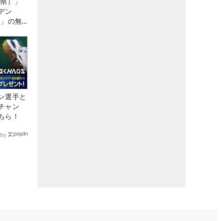
城県）」
デン
）」の無
たる！！
ン選手と
チャン
ちら！
by