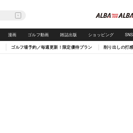
漫画
ゴルフ動画
雑誌出版
ショッピング
SN
ゴルフ場予約／毎週更新！限定優待プラン
削り出しの打