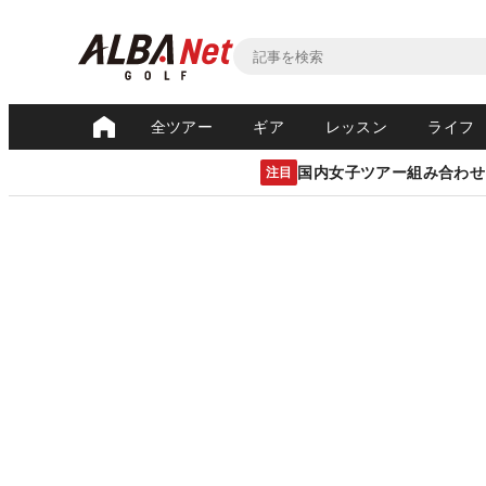
全ツアー
ギア
レッスン
ライフ
国内女子ツアー組み合わせ
注目