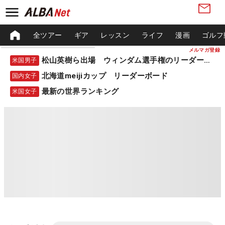
全ツアー
ギア
レッスン
ライフ
漫画
ゴルフ
メルマガ登録
松山英樹ら出場 ウィンダム選手権のリーダーボード
米国男子
北海道meijiカップ リーダーボード
国内女子
最新の世界ランキング
米国女子