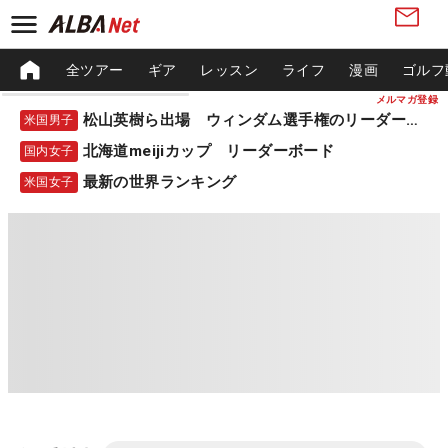
全ツアー
ギア
レッスン
ライフ
漫画
ゴルフ
メルマガ登録
松山英樹ら出場 ウィンダム選手権のリーダーボード
米国男子
北海道meijiカップ リーダーボード
国内女子
最新の世界ランキング
米国女子