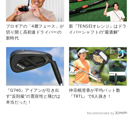
プロギアの「4層フェース」が
新『TENSEIオレンジ』はドラ
切り開く高初速ドライバーの
イバーシャフトの“最適解”
新時代
『G740』アイアンが引き出
仲宗根澄香が平均パット数
す“反則級”の寛容性と飛びは
『TRTL』で6人抜き！
本当だった！
Recommended by