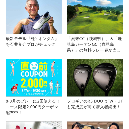
最新モデル『FJクオンタム』
「潮来CC（茨城県）」＆「鹿
を石井良介プロがチェック
児島ガーデンGC（鹿児島
県）」の無料プレー券が当た
る！！
8-9月のプレーに2回使える！
プロギアのRS DUOはFW・UT
コース限定2,000円クーポン
も完成度が高く購入者続出！
配布中！