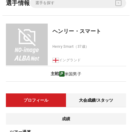
選手情報
ヘンリー・スマート
Henry Smart
（37歳）
イングランド
主戦
米国男子
プロフィール
大会成績/スタッツ
成績