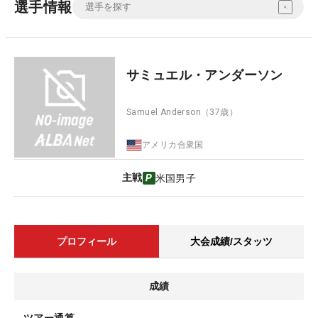
選手情報
サミュエル・アンダーソン
Samuel Anderson
（37歳）
アメリカ合衆国
主戦
米国男子
プロフィール
大会成績/スタッツ
成績