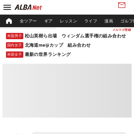
全ツアー
ギア
レッスン
ライフ
漫画
ゴルフ
メルマガ登録
松山英樹ら出場 ウィンダム選手権の組み合わせ
米国男子
北海道meijiカップ 組み合わせ
国内女子
最新の世界ランキング
米国女子