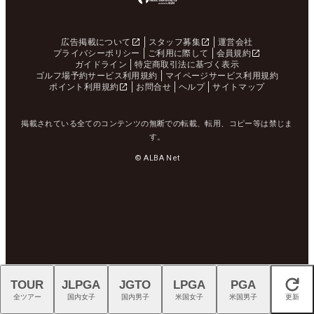
広告掲載について
スタッフ募集
運営会社
プライバシーポリシー
ご利用に際して
会員規約
ガイドライン
特定商取引法に基づく表示
ゴルフ場予約サービス利用規約
マイページサービス利用規約
ポイント利用規約
お問合せ
ヘルプ
サイトマップ
掲載されている全てのコンテンツの無断での転載、転用、コピー等は禁じま
す。
© ALBA Net
TOUR
JLPGA
JGTO
LPGA
PGA
閉じる
全ツアー
国内女子
国内男子
米国女子
米国男子
更新