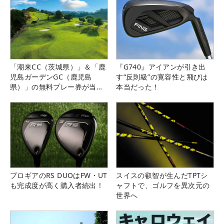
「潮来CC（茨城県）」＆「鹿
『G740』アイアンが引き出
児島ガーデンGC（鹿児島
す“反則級”の寛容性と飛びは
県）」の無料プレー券が当た
本当だった！
る！！
プロギアのRS DUOはFW・UT
スイスの叡智が生んだTPTシ
も完成度が高く購入者続出！
ャフトで、ゴルフを異次元の
世界へ