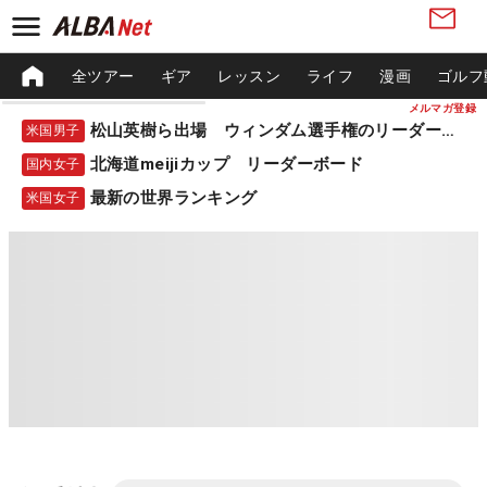
全ツアー
ギア
レッスン
ライフ
漫画
ゴルフ
メルマガ登録
松山英樹ら出場 ウィンダム選手権のリーダーボード
米国男子
北海道meijiカップ リーダーボード
国内女子
最新の世界ランキング
米国女子