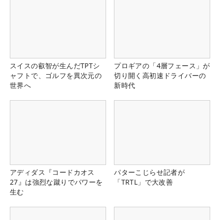
スイスの叡智が生んだTPTシ
プロギアの「4層フェース」が
ャフトで、ゴルフを異次元の
切り開く高初速ドライバーの
世界へ
新時代
アディダス『コードカオス
パターこじらせ記者が
27』は強烈な蹴りでパワーを
「TRTL」で大改善
生む