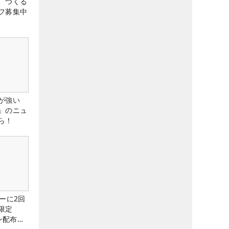
、つくる
フ募集中
が強い
」のニュ
ら！
ーに2回
限定
ン配布