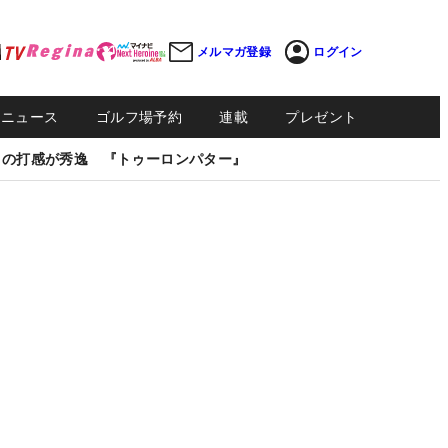
メルマガ登録
ログイン
Sニュース
ゴルフ場予約
連載
プレゼント
しの打感が秀逸 『トゥーロンパター』