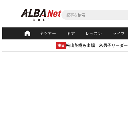
全ツアー
ギア
レッスン
ライフ
松山英樹ら出場 米男子リーダー
注目