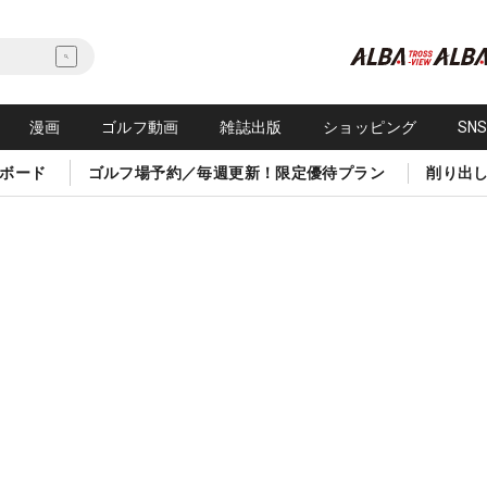
漫画
ゴルフ動画
雑誌出版
ショッピング
SN
ボード
ゴルフ場予約／毎週更新！限定優待プラン
削り出