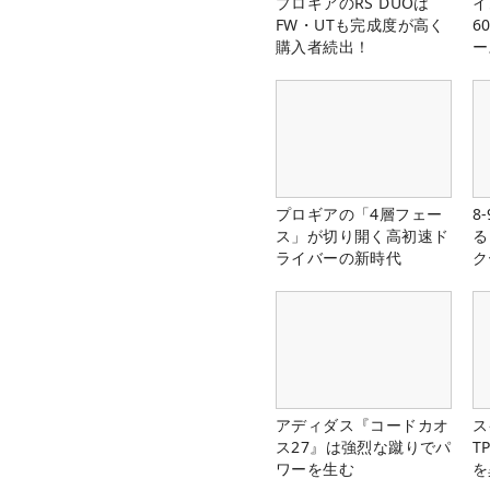
プロギアのRS DUOは
イ
FW・UTも完成度が高く
6
購入者続出！
ー
楽
プロギアの「4層フェー
8
ス」が切り開く高初速ド
る
ライバーの新時代
ク
アディダス『コードカオ
ス
ス27』は強烈な蹴りでパ
T
ワーを生む
を