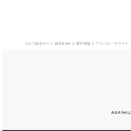
ゴルフ総合サイト ALBA Net
選手情報
アクバル・マウラナ
ALBA N