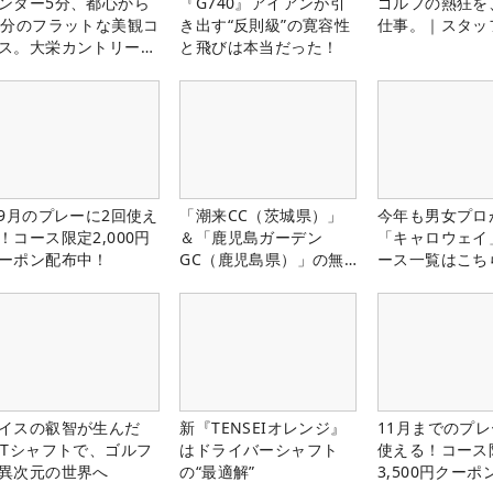
ンター5分、都心から
『G740』アイアンが引
ゴルフの熱狂を
0分のフラットな美観コ
き出す“反則級”の寛容性
仕事。｜スタッ
ス。大栄カントリー俱
と飛びは本当だった！
部（千葉県）
-9月のプレーに2回使え
「潮来CC（茨城県）」
今年も男女プロ
！コース限定2,000円
＆「鹿児島ガーデン
「キャロウェイ
ーポン配布中！
GC（鹿児島県）」の無
ース一覧はこち
料プレー券が当たる！！
イスの叡智が生んだ
新『TENSEIオレンジ』
11月までのプレ
PTシャフトで、ゴルフ
はドライバーシャフト
使える！コース
異次元の世界へ
の“最適解”
3,500円クーポ