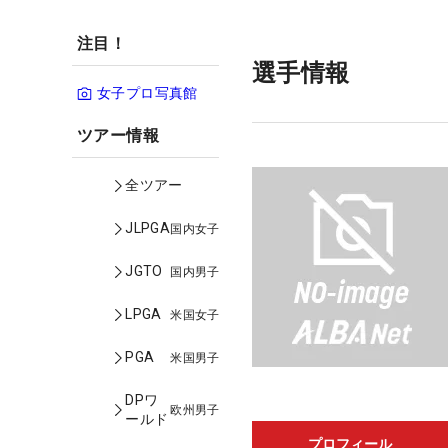
注目！
選手情報
女子プロ写真館
ツアー情報
全ツアー
JLPGA
国内女子
JGTO
国内男子
LPGA
米国女子
PGA
米国男子
DPワ
欧州男子
ールド
プロフィール