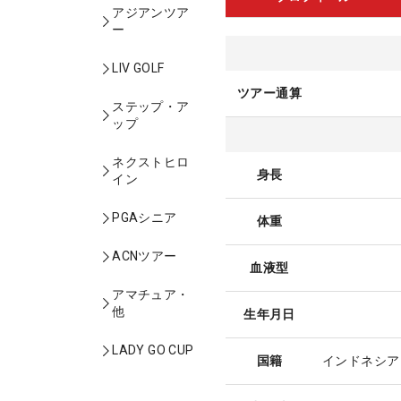
アジアンツア
ー
LIV GOLF
ツアー通算
ステップ・ア
ップ
ネクストヒロ
身長
イン
PGAシニア
体重
ACNツアー
血液型
アマチュア・
他
生年月日
LADY GO CUP
国籍
インドネシア