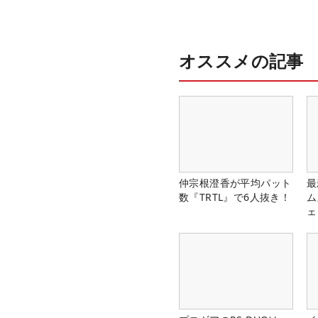
オススメの記事
仲宗根澄香が平均パット
最
数『TRTL』で6人抜き！
ム
ェ