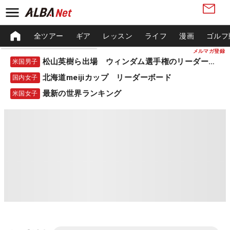
全ツアー
ギア
レッスン
ライフ
漫画
ゴルフ
メルマガ登録
松山英樹ら出場 ウィンダム選手権のリーダーボード
米国男子
北海道meijiカップ リーダーボード
国内女子
最新の世界ランキング
米国女子