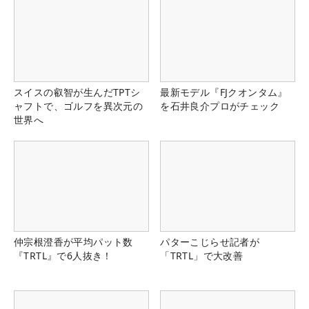
スイスの叡智が生んだTPTシ
最新モデル『FJクオンタム』
ャフトで、ゴルフを異次元の
を石井良介プロがチェック
世界へ
仲宗根澄香が平均パット数
パターこじらせ記者が
『TRTL』で6人抜き！
「TRTL」で大改善