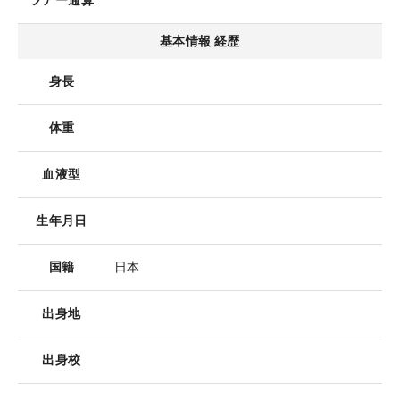
ツアー通算
基本情報 経歴
身長
体重
血液型
生年月日
国籍
日本
出身地
出身校