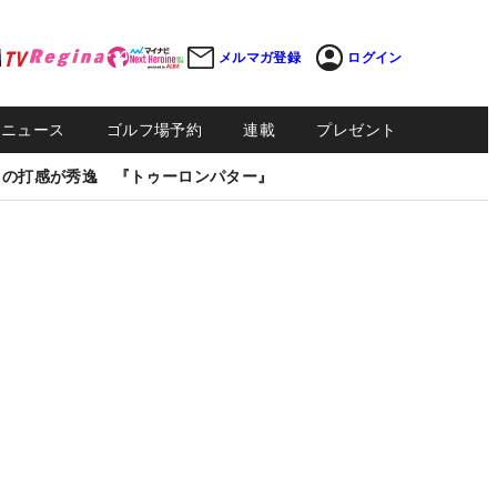
メルマガ登録
ログイン
Sニュース
ゴルフ場予約
連載
プレゼント
しの打感が秀逸 『トゥーロンパター』