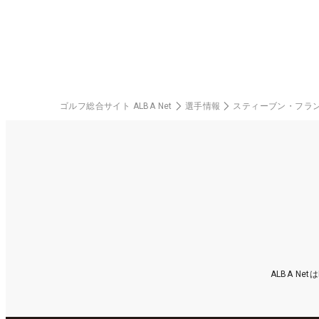
楽部（千葉県）
ゴルフ総合サイト ALBA Net
選手情報
スティーブン・フラ
ALBA N