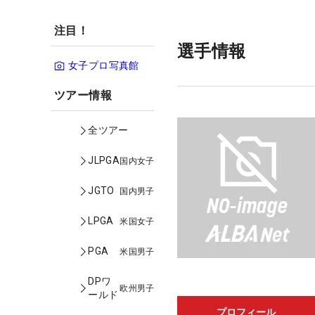
注目！
選手情報
女子プロ写真館
ツアー情報
全ツアー
JLPGA
国内女子
JGTO
国内男子
LPGA
米国女子
PGA
米国男子
DPワ
欧州男子
ールド
プロフィール