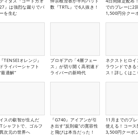
ディダス『コードカオ
仲宗根澄香が平均パット
4日間限定配布！
27』は強烈な蹴りでパ
数『TRTL』で6人抜き！
でのプレーに2
ーを生む
1,500円分ク
中！
『TENSEIオレンジ』
プロギアの「4層フェー
ネクストヒロイ
ドライバーシャフト
ス」が切り開く高初速ド
ラウンドできる
“最適解”
ライバーの新時代
ス！詳しくはこ
イスの叡智が生んだ
『G740』アイアンが引
11月までのプレ
PTシャフトで、ゴルフ
き出す“反則級”の寛容性
使える！コース
異次元の世界へ
と飛びは本当だった！
3,500円クーポ