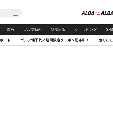
漫画
ゴルフ動画
雑誌出版
ショッピング
SN
ボード
ゴルフ場予約／期間限定クーポン配布中！
削り出