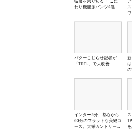
猛暑を乗り切る！ こだ
ア
わり機能派パンツ4選
ス
ワ
パターこじらせ記者が
新
「TRTL」で大改善
は
の
インター5分、都心から
ス
60分のフラットな美観コ
T
ース。大栄カントリー俱
を