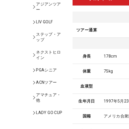
アジアンツア
ー
LIV GOLF
ツアー通算
ステップ・ア
ップ
ネクストヒロ
身長
178cm
イン
PGAシニア
体重
75kg
ACNツアー
血液型
アマチュア・
他
生年月日
1997年5月2
LADY GO CUP
国籍
アメリカ合衆