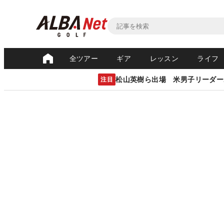
全ツアー
ギア
レッスン
ライフ
松山英樹ら出場 米男子リーダー
注目