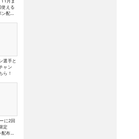
11月ま
回使える
ーポン配布
ン選手と
チャン
ちら！
ーに2回
限定
ン配布