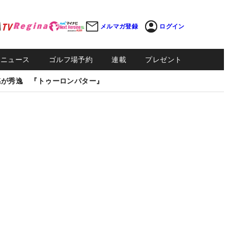
メルマガ登録
ログイン
Sニュース
ゴルフ場予約
連載
プレゼント
感が秀逸 『トゥーロンパター』