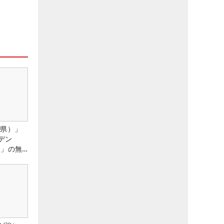
城県）」
デン
）」の無
たる！！