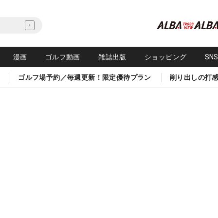
漫画
ゴルフ動画
雑誌出版
ショッピング
SN
ゴルフ場予約／毎週更新！限定優待プラン
削り出しの打