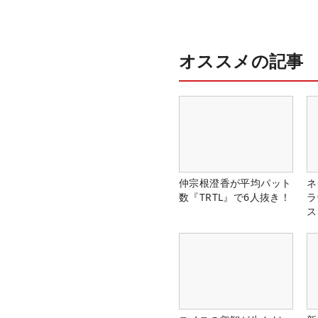
オススメの記事
仲宗根澄香が平均パット
ネ
数『TRTL』で6人抜き！
ラ
ス