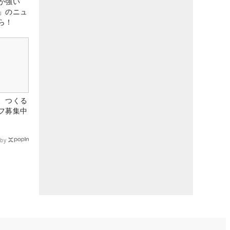
が強い
」のニュ
ら！
、つくる
フ募集中
by