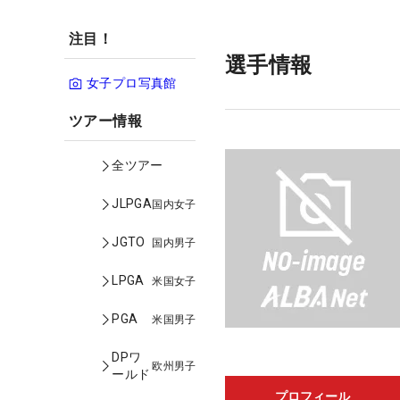
注目！
選手情報
女子プロ写真館
ツアー情報
全ツアー
JLPGA
国内女子
JGTO
国内男子
LPGA
米国女子
PGA
米国男子
DPワ
欧州男子
ールド
プロフィール