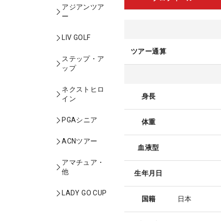
アジアンツア
ー
LIV GOLF
ツアー通算
ステップ・ア
ップ
ネクストヒロ
身長
イン
PGAシニア
体重
ACNツアー
血液型
アマチュア・
他
生年月日
LADY GO CUP
国籍
日本