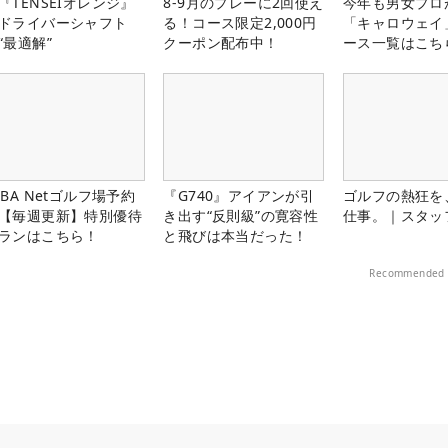
『TENSEIオレンジ』
8-9月のプレーに2回使え
今年も男女プロ
ドライバーシャフト
る！コース限定2,000円
「キャロウェイ
“最適解”
クーポン配布中！
ース一覧はこち
LBA Netゴルフ場予約
『G740』アイアンが引
ゴルフの熱狂を
【毎週更新】特別優待
き出す“反則級”の寛容性
仕事。｜スタッ
ランはこちら！
と飛びは本当だった！
Recommended 