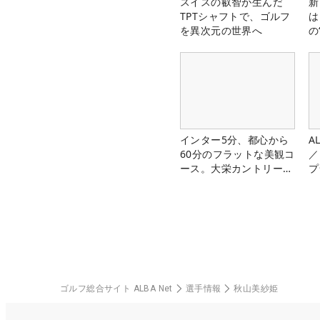
スイスの叡智が生んだ
新
TPTシャフトで、ゴルフ
は
を異次元の世界へ
の
インター5分、都心から
A
60分のフラットな美観コ
／
ース。大栄カントリー俱
プ
楽部（千葉県）
ゴルフ総合サイト ALBA Net
選手情報
秋山美紗姫