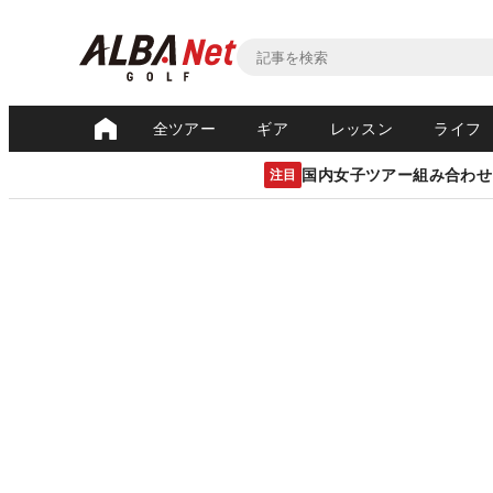
全ツアー
ギア
レッスン
ライフ
国内女子ツアー組み合わせ
注目