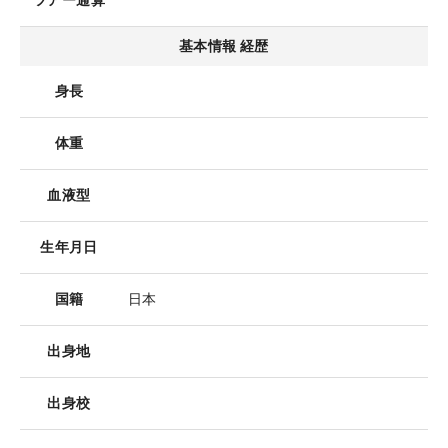
ツアー通算
基本情報 経歴
身長
体重
血液型
生年月日
国籍
日本
出身地
出身校