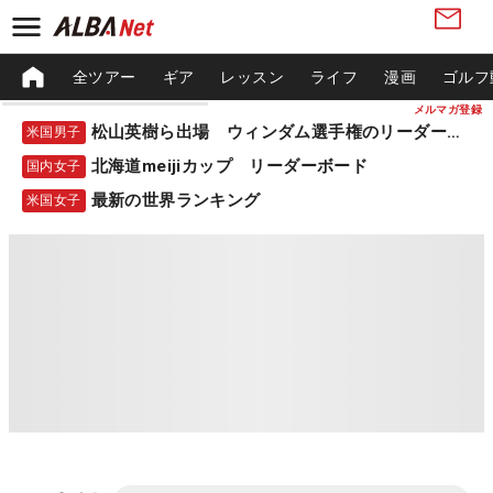
全ツアー
ギア
レッスン
ライフ
漫画
ゴルフ
メルマガ登録
松山英樹ら出場 ウィンダム選手権のリーダーボード
米国男子
北海道meijiカップ リーダーボード
国内女子
最新の世界ランキング
米国女子