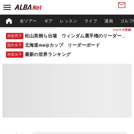
全ツアー
ギア
レッスン
ライフ
漫画
ゴルフ
メルマガ登録
松山英樹ら出場 ウィンダム選手権のリーダーボード
米国男子
北海道meijiカップ リーダーボード
国内女子
最新の世界ランキング
米国女子