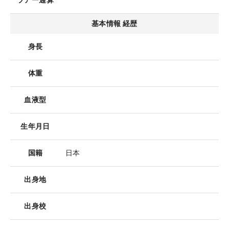
ツアー通算
基本情報 経歴
身長
体重
血液型
生年月日
国籍
日本
出身地
出身校