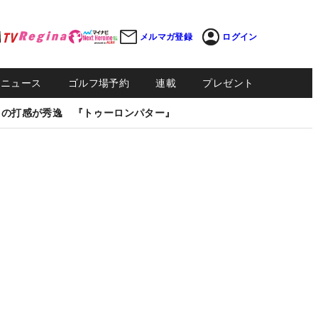
メルマガ登録
ログイン
Sニュース
ゴルフ場予約
連載
プレゼント
しの打感が秀逸 『トゥーロンパター』