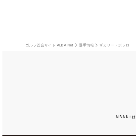
ゴルフ総合サイト ALBA Net
選手情報
ザカリー・ポッロ
ALBA N