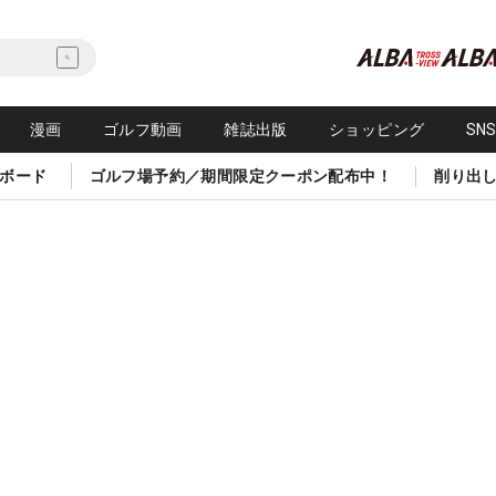
漫画
ゴルフ動画
雑誌出版
ショッピング
SN
ボード
ゴルフ場予約／期間限定クーポン配布中！
削り出