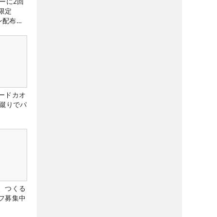
ーに2回
限定
ン配布
ードカオ
な蹴りでパ
、つくる
フ募集中