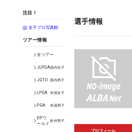
注目！
選手情報
女子プロ写真館
ツアー情報
全ツアー
JLPGA
国内女子
JGTO
国内男子
LPGA
米国女子
PGA
米国男子
DPワ
欧州男子
ールド
プロフィール