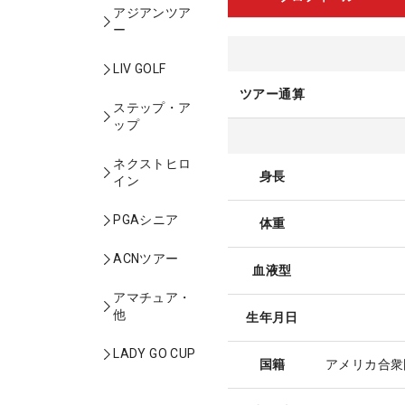
アジアンツア
ー
LIV GOLF
ツアー通算
ステップ・ア
ップ
ネクストヒロ
身長
イン
PGAシニア
体重
ACNツアー
血液型
アマチュア・
他
生年月日
LADY GO CUP
国籍
アメリカ合衆