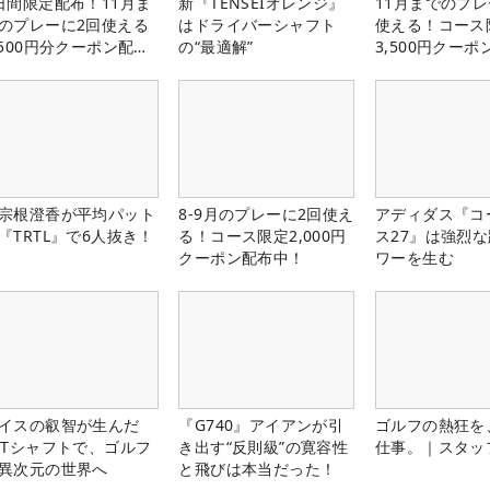
日間限定配布！11月ま
新『TENSEIオレンジ』
11月までのプレ
のプレーに2回使える
はドライバーシャフト
使える！コース
,500円分クーポン配布
の“最適解”
3,500円クーポ
！
中！
宗根澄香が平均パット
8-9月のプレーに2回使え
アディダス『コ
『TRTL』で6人抜き！
る！コース限定2,000円
ス27』は強烈
クーポン配布中！
ワーを生む
イスの叡智が生んだ
『G740』アイアンが引
ゴルフの熱狂を
PTシャフトで、ゴルフ
き出す“反則級”の寛容性
仕事。｜スタッ
異次元の世界へ
と飛びは本当だった！