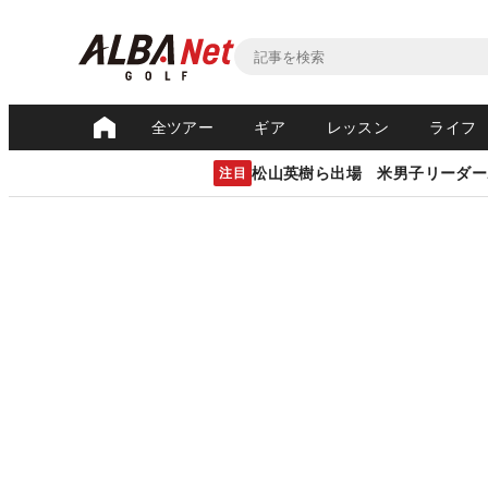
全ツアー
ギア
レッスン
ライフ
松山英樹ら出場 米男子リーダー
注目