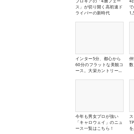
プロギアの「4層フェー
4
ス」が切り開く高初速ド
で
ライバーの新時代
1
中
インター5分、都心から
仲
60分のフラットな美観コ
数
ース。大栄カントリー俱
楽部（千葉県）
今年も男女プロが強い
ス
「キャロウェイ」のニュ
T
ース一覧はこちら！
を