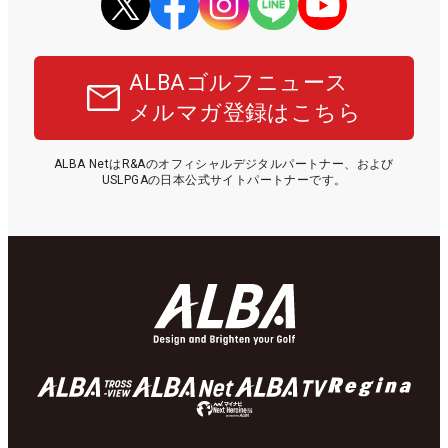
ALBAゴルフニュース
メルマガ登録はこちら
ALBA NetはR&Aのオフィシャルデジタルパートナー、および
USLPGAの日本公式サイトパートナーです。