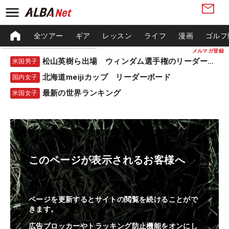
全ツアー
ギア
レッスン
ライフ
漫画
ゴルフ
メルマガ登録
松山英樹ら出場 ウィンダム選手権のリーダーボード
米国男子
北海道meijiカップ リーダーボード
国内女子
最新の世界ランキング
米国女子
このページが表示されるお客様へ
ページを更新するとサイトの閲覧を続けることがで
きます。
広告ブロッカーやトラッキング防止機能をオンにし