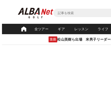
全ツアー
ギア
レッスン
ライフ
松山英樹ら出場 米男子リーダー
注目