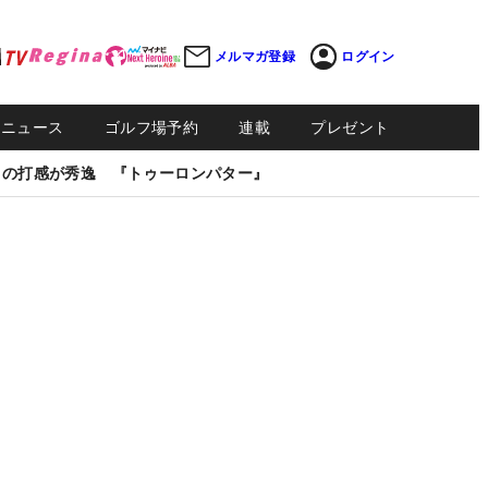
メルマガ登録
ログイン
Sニュース
ゴルフ場予約
連載
プレゼント
しの打感が秀逸 『トゥーロンパター』