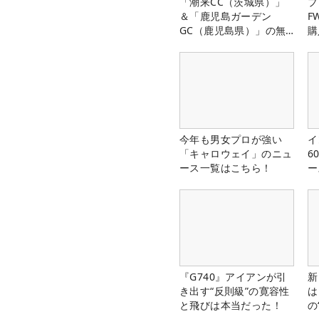
「潮来CC（茨城県）」
プ
＆「鹿児島ガーデン
F
GC（鹿児島県）」の無
購
料プレー券が当たる！！
今年も男女プロが強い
イ
「キャロウェイ」のニュ
6
ース一覧はこちら！
ー
楽
『G740』アイアンが引
新
き出す“反則級”の寛容性
は
と飛びは本当だった！
の