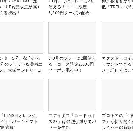
ロギアのRS DUOは
11月までのプレーに2回
仲宗根澄香が平
W・UTも完成度が高く
使える！コース限定
数『TRTL』で
入者続出！
3,500円クーポン配布
中！
ンター5分、都心から
8-9月のプレーに2回使え
ネクストヒロイ
0分のフラットな美観コ
る！コース限定2,000円
ラウンドできる
ス。大栄カントリー俱
クーポン配布中！
ス！詳しくはこ
部（千葉県）
『TENSEIオレンジ』
アディダス『コードカオ
プロギアの「4
ドライバーシャフト
ス27』は強烈な蹴りでパ
ス」が切り開く
“最適解”
ワーを生む
ライバーの新時