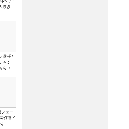
均パット
6人抜き！
ン選手と
チャン
ちら！
層フェー
高初速ド
代