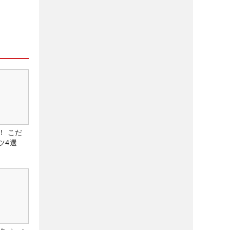
！ こだ
ツ4選