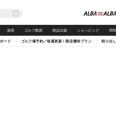
漫画
ゴルフ動画
雑誌出版
ショッピング
SN
ボード
ゴルフ場予約／毎週更新！限定優待プラン
削り出