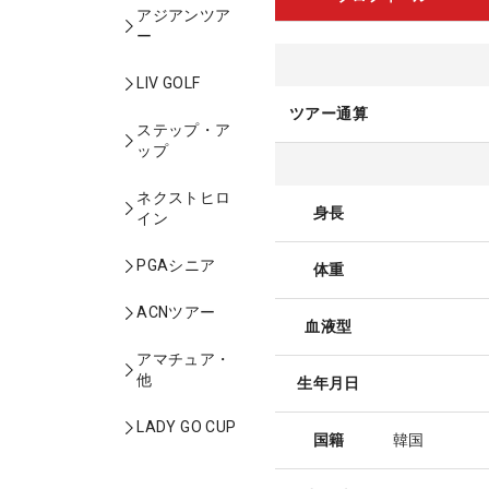
アジアンツア
ー
LIV GOLF
ツアー通算
ステップ・ア
ップ
ネクストヒロ
身長
イン
PGAシニア
体重
ACNツアー
血液型
アマチュア・
他
生年月日
LADY GO CUP
国籍
韓国