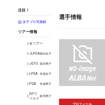
注目！
選手情報
女子プロ写真館
ツアー情報
全ツアー
JLPGA
国内女子
JGTO
国内男子
LPGA
米国女子
PGA
米国男子
DPワ
欧州男子
ールド
プロフィール