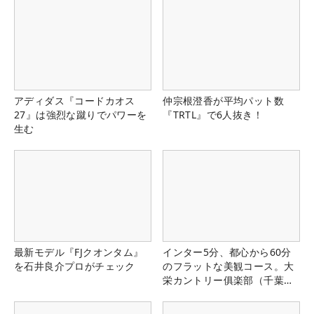
アディダス『コードカオス
仲宗根澄香が平均パット数
27』は強烈な蹴りでパワーを
『TRTL』で6人抜き！
生む
最新モデル『FJクオンタム』
インター5分、都心から60分
を石井良介プロがチェック
のフラットな美観コース。大
栄カントリー俱楽部（千葉
県）