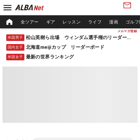
全ツアー
ギア
レッスン
ライフ
漫画
ゴルフ
メルマガ登録
松山英樹ら出場 ウィンダム選手権のリーダーボード
米国男子
北海道meijiカップ リーダーボード
国内女子
最新の世界ランキング
米国女子