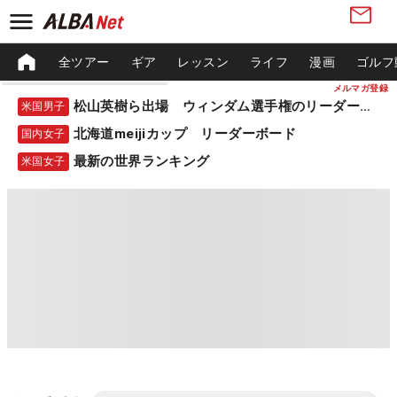
全ツアー
ギア
レッスン
ライフ
漫画
ゴルフ
メルマガ登録
松山英樹ら出場 ウィンダム選手権のリーダーボード
米国男子
北海道meijiカップ リーダーボード
国内女子
最新の世界ランキング
米国女子