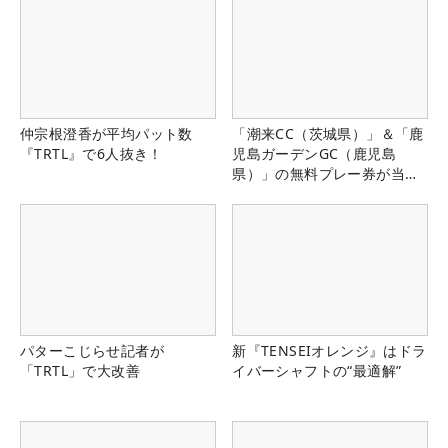
仲宗根澄香が平均パット数
「潮来CC（茨城県）」＆「鹿
『TRTL』で6人抜き！
児島ガーデンGC（鹿児島
県）」の無料プレー券が当た
る！！
パターこじらせ記者が
新『TENSEIオレンジ』はドラ
「TRTL」で大改善
イバーシャフトの“最適解”