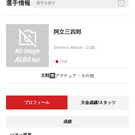
選手情報
阿立三四郎
Sanshiro Adachi
（22歳）
日本
主戦
アマチュア・その他
プロフィール
大会成績/スタッツ
成績