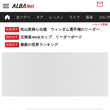
全ツアー
ギア
レッスン
ライフ
漫画
ゴルフ
メルマガ登録
松山英樹ら出場 ウィンダム選手権のリーダーボード
米国男子
北海道meijiカップ リーダーボード
国内女子
最新の世界ランキング
米国女子