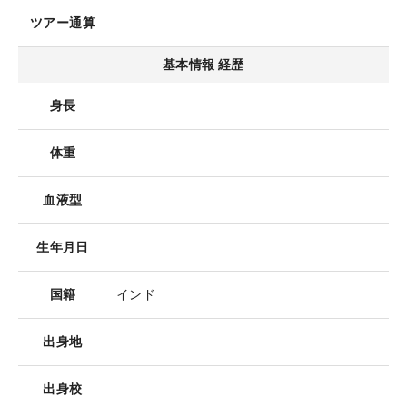
ツアー通算
基本情報 経歴
身長
体重
血液型
生年月日
国籍
インド
出身地
出身校