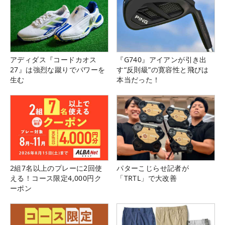
アディダス『コードカオス
『G740』アイアンが引き出
27』は強烈な蹴りでパワーを
す“反則級”の寛容性と飛びは
生む
本当だった！
2組7名以上のプレーに2回使
パターこじらせ記者が
える！コース限定4,000円ク
「TRTL」で大改善
ーポン