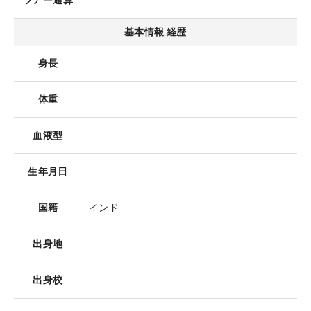
ツアー通算
基本情報 経歴
身長
体重
血液型
生年月日
国籍
インド
出身地
出身校