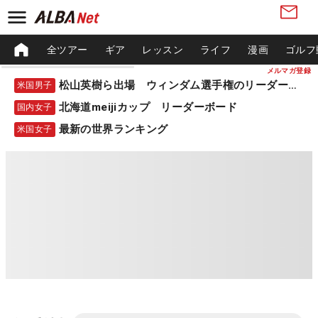
全ツアー
ギア
レッスン
ライフ
漫画
ゴルフ
メルマガ登録
松山英樹ら出場 ウィンダム選手権のリーダーボード
米国男子
北海道meijiカップ リーダーボード
国内女子
最新の世界ランキング
米国女子