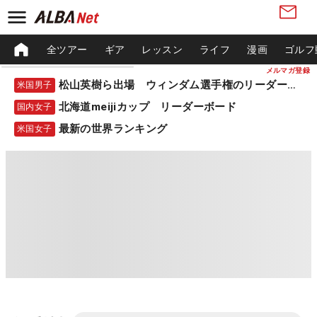
全ツアー
ギア
レッスン
ライフ
漫画
ゴルフ
メルマガ登録
松山英樹ら出場 ウィンダム選手権のリーダーボード
米国男子
北海道meijiカップ リーダーボード
国内女子
最新の世界ランキング
米国女子