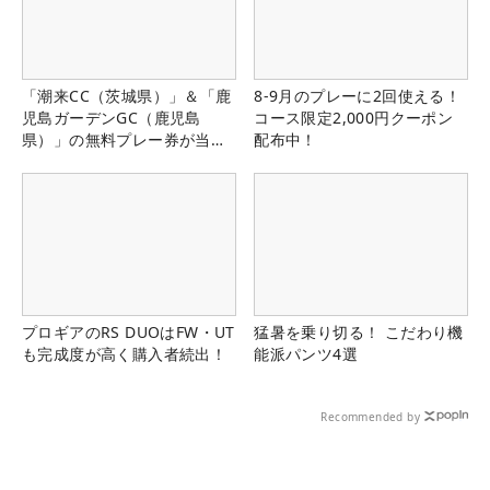
「潮来CC（茨城県）」＆「鹿
8-9月のプレーに2回使える！
児島ガーデンGC（鹿児島
コース限定2,000円クーポン
県）」の無料プレー券が当た
配布中！
る！！
プロギアのRS DUOはFW・UT
猛暑を乗り切る！ こだわり機
も完成度が高く購入者続出！
能派パンツ4選
Recommended by