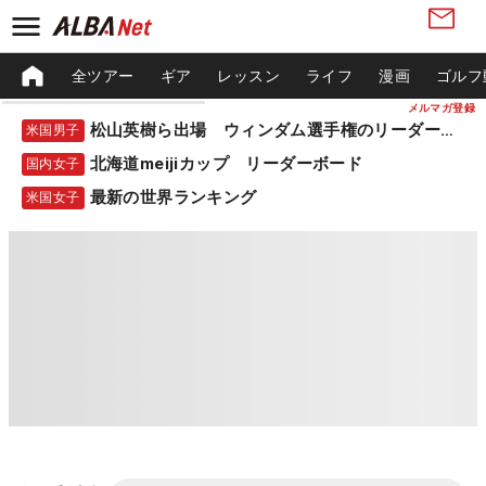
全ツアー
ギア
レッスン
ライフ
漫画
ゴルフ
メルマガ登録
松山英樹ら出場 ウィンダム選手権のリーダーボード
米国男子
北海道meijiカップ リーダーボード
国内女子
最新の世界ランキング
米国女子