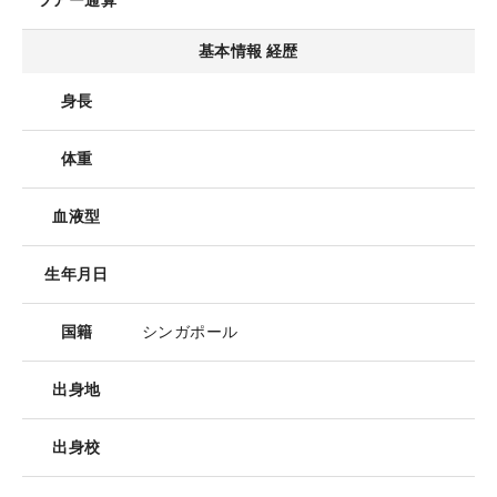
ツアー通算
基本情報 経歴
身長
体重
血液型
生年月日
国籍
シンガポール
出身地
出身校