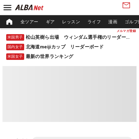
全ツアー
ギア
レッスン
ライフ
漫画
ゴルフ
メルマガ登録
松山英樹ら出場 ウィンダム選手権のリーダーボード
米国男子
北海道meijiカップ リーダーボード
国内女子
最新の世界ランキング
米国女子