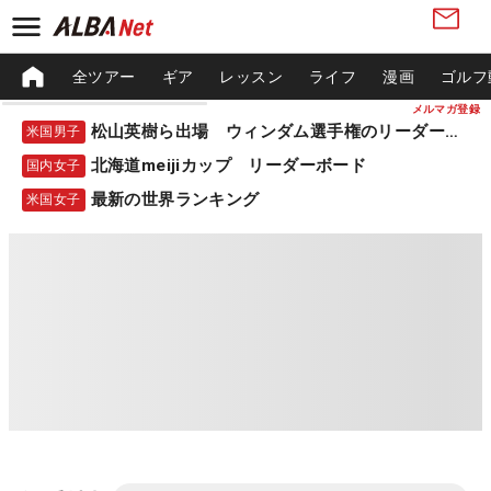
全ツアー
ギア
レッスン
ライフ
漫画
ゴルフ
メルマガ登録
松山英樹ら出場 ウィンダム選手権のリーダーボード
米国男子
北海道meijiカップ リーダーボード
国内女子
最新の世界ランキング
米国女子