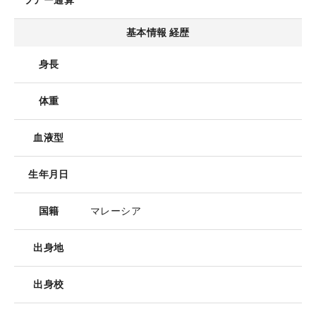
ツアー通算
基本情報 経歴
身長
体重
血液型
生年月日
国籍
マレーシア
出身地
出身校