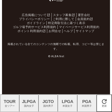
広告掲載について
スタッフ募集
運営会社
プライバシーポリシー
ご利用に際して
会員規約
ガイドライン
特定商取引法に基づく表示
ゴルフ場予約サービス利用規約
マイページサービス利用規約
ポイント利用規約
お問合せ
ヘルプ
サイトマップ
掲載されている全てのコンテンツの無断での転載、転用、コピー等は禁じま
す。
© ALBA Net
TOUR
JLPGA
JGTO
LPGA
PGA
閉じる
全ツアー
国内女子
国内男子
米国女子
米国男子
更新