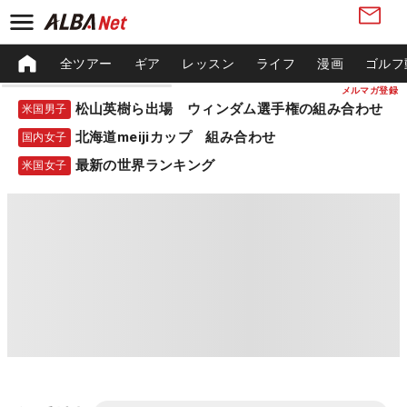
全ツアー
ギア
レッスン
ライフ
漫画
ゴルフ
メルマガ登録
松山英樹ら出場 ウィンダム選手権の組み合わせ
米国男子
北海道meijiカップ 組み合わせ
国内女子
最新の世界ランキング
米国女子