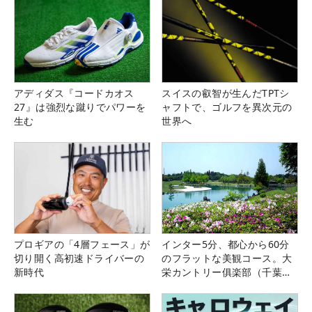
アディダス『コードカオス
スイスの叡智が生んだTPTシ
27』は強烈な蹴りでパワーを
ャフトで、ゴルフを異次元の
生む
世界へ
プロギアの「4層フェース」が
インター5分、都心から60分
切り開く高初速ドライバーの
のフラットな美観コース。大
新時代
栄カントリー俱楽部（千葉
県）