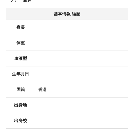
ツアー通算
基本情報 経歴
身長
体重
血液型
生年月日
国籍
香港
出身地
出身校