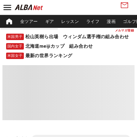
全ツアー
ギア
レッスン
ライフ
漫画
ゴルフ
メルマガ登録
松山英樹ら出場 ウィンダム選手権の組み合わせ
米国男子
北海道meijiカップ 組み合わせ
国内女子
最新の世界ランキング
米国女子