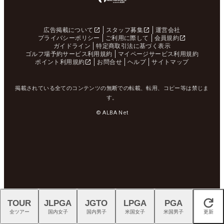
広告掲載について
スタッフ募集
運営会社
プライバシーポリシー
ご利用に際して
会員規約
ガイドライン
特定商取引法に基づく表示
ゴルフ場予約サービス利用規約
マイページサービス利用規約
ポイント利用規約
お問合せ
ヘルプ
サイトマップ
掲載されている全てのコンテンツの無断での転載、転用、コピー等は禁じま
す。
© ALBA Net
TOUR
JLPGA
JGTO
LPGA
PGA
閉じる
全ツアー
国内女子
国内男子
米国女子
米国男子
更新