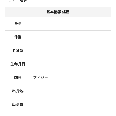
ツアー通算
基本情報 経歴
身長
体重
血液型
生年月日
国籍
フィジー
出身地
出身校