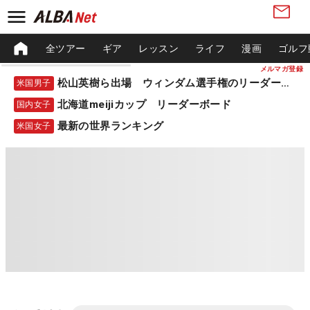
全ツアー
ギア
レッスン
ライフ
漫画
ゴルフ
メルマガ登録
松山英樹ら出場 ウィンダム選手権のリーダーボード
米国男子
北海道meijiカップ リーダーボード
国内女子
最新の世界ランキング
米国女子